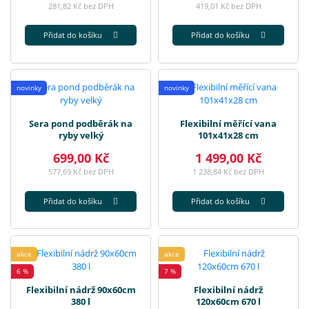
281,82 Kč bez DPH
419,01 Kč bez DPH
Přidat do košíku
Přidat do košíku
novinky
novinky
Sera pond podběrák na
Flexibilní měřící vana
ryby velký
101x41x28 cm
699,00 Kč
1 499,00 Kč
577,69 Kč bez DPH
1 238,84 Kč bez DPH
Přidat do košíku
Přidat do košíku
akce
akce
6 %
7 %
Flexibilní nádrž 90x60cm
Flexibilní nádrž
380 l
120x60cm 670 l