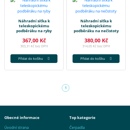
Náhradní síťka k
Náhradní síťka k
teleskopickému
teleskopickému
podběráku na ryby
podběráku na nečistoty
367,00 Kč
380,00 Kč
303,31 Kč bez DPH
314,05 Kč bez DPH
Přidat do košíku
Přidat do košíku
1
(aktuální)
Obecné informace
Top kategorie
Úvodní strana
Čerpadla