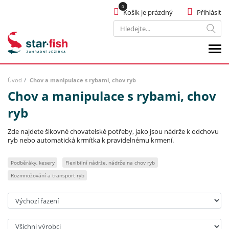
Košík je prázdný
Přihlásit
Hledat
Úvod
Chov a manipulace s rybami, chov ryb
Chov a manipulace s rybami, chov
ryb
Zde najdete šikovné chovatelské potřeby, jako jsou nádrže k odchovu
ryb nebo automatická krmítka k pravidelnému krmení.
Podběráky, kesery
Flexibilní nádrže, nádrže na chov ryb
Rozmnožování a transport ryb
Seřadit:
Výrobci: