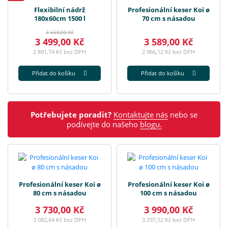
Flexibilní nádrž
Profesionální keser Koi ø
180x60cm 1500 l
70 cm s násadou
3 669,00 Kč
3 499,00 Kč
3 589,00 Kč
2 891,74 Kč bez DPH
2 966,12 Kč bez DPH
Přidat do košíku
Přidat do košíku
Potřebujete poradit?
Kontaktujte nás
nebo se
podívejte do našeho
blogu.
Profesionální keser Koi ø
Profesionální keser Koi ø
80 cm s násadou
100 cm s násadou
3 730,00 Kč
3 990,00 Kč
3 082,64 Kč bez DPH
3 297,52 Kč bez DPH