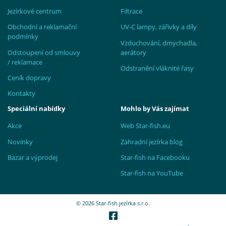
Jezírkové centrum
Filtrace
Obchodní a reklamační
UV-C lampy, zářivky a díly
podmínky
Vzduchování, dmychadla,
Odstoupení od smlouvy
aerátory
/ reklamace
Odstranění vláknité řasy
Ceník dopravy
Kontakty
Speciální nabídky
Mohlo by Vás zajímat
Akce
Web Star-fish.eu
Novinky
Zahradní jezírka blog
Bazar a výprodej
Star-fish na Facebooku
Star-fish na YouTube
© 2026 Star-fish jezírka s.r.o.