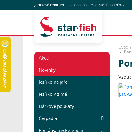
Jezírkové centrum
Obchodní
a reklamační
podmínky
D
Úvod
Pon
Akce
Po
Novinky
Vzduch
Jezírko na jaře
Jezírko v zimě
Dárkové poukazy
Čerpadla
Fontány, trysky, vodní