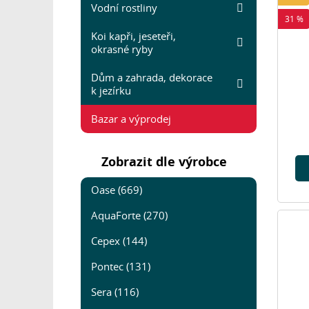
Vodní rostliny
31 %
Koi kapři, jeseteři,
okrasné ryby
Dům a zahrada, dekorace
k jezírku
Bazar a výprodej
Zobrazit dle výrobce
Oase (669)
AquaForte (270)
Cepex (144)
Pontec (131)
Sera (116)