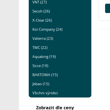
VNT (27)
Secoh (26)
X-Clear (26)
Koi Company (24)
Valterra (23)
TMC (22)
Aquaking (19)
Sicce (19)
BAKTOMA (15)
Jebao (15)
Všichni výrobci
Zobrazit dle ceny