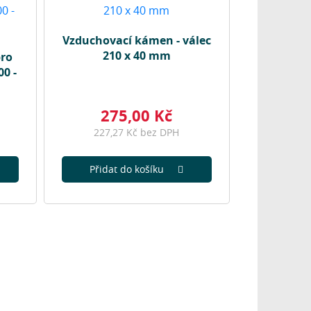
Vzduchovací kámen - válec
210 x 40 mm
ro
0 -
275,00 Kč
227,27 Kč bez DPH
Přidat do košíku