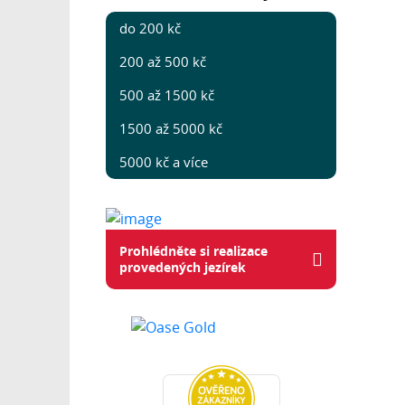
do 200 kč
200 až 500 kč
500 až 1500 kč
1500 až 5000 kč
5000 kč a více
Prohlédněte si realizace
provedených jezírek