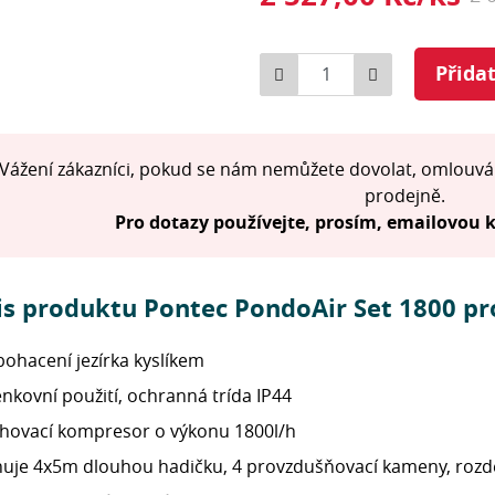
Počet
Přida
Vážení zákazníci, pokud se nám nemůžete dovolat, omlouvá
prodejně.
Pro dotazy používejte, prosím, emailovou
is produktu Pontec PondoAir Set 1800 p
bohacení jezírka kyslíkem
nkovní použití, ochranná trída IP44
hovací kompresor o výkonu 1800l/h
uje 4x5m dlouhou hadičku, 4 provzdušňovací kameny, rozdě