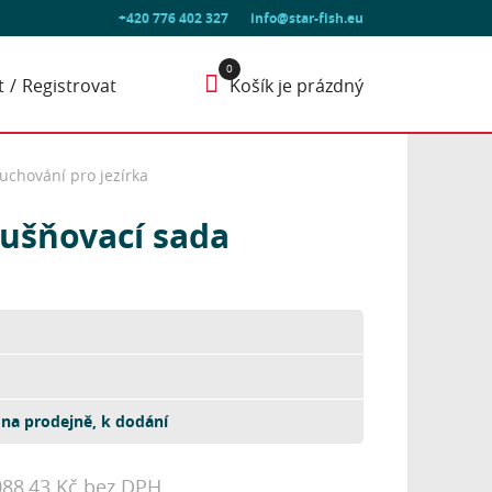
+420 776 402 327
info@star-fish.eu
t
Registrovat
Košík je prázdný
uchování pro jezírka
dušňovací sada
na prodejně, k dodání
088,43 Kč bez DPH