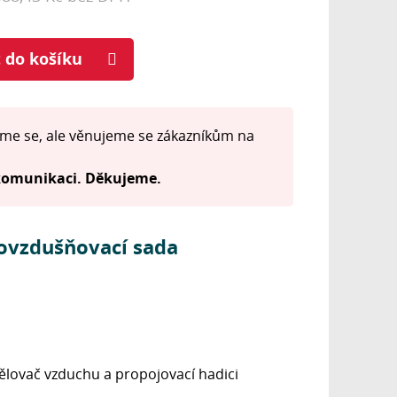
t do košíku
me se, ale věnujeme se zákazníkům na
 komunikaci. Děkujeme.
rovzdušňovací sada
lovač vzduchu a propojovací hadici