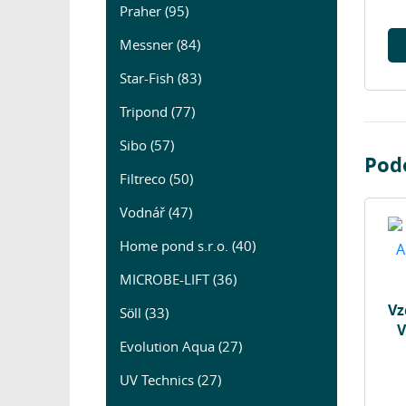
Praher (95)
Messner (84)
Star-Fish (83)
Tripond (77)
Sibo (57)
Pod
Filtreco (50)
Vodnář (47)
Home pond s.r.o. (40)
MICROBE-LIFT (36)
Vz
Söll (33)
V
Evolution Aqua (27)
UV Technics (27)