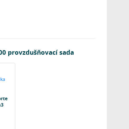
00 provzdušňovací sada
orte
m3