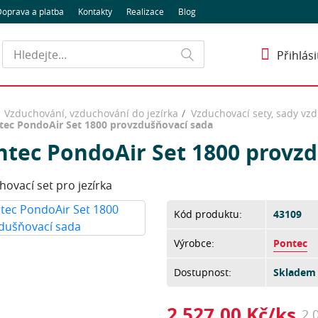
oprava a platba
Kontakty
Realizace
Blog
Hledat
Přihlási
Vzduchování, vzduchování do jezírka
Vzduchovací sety, sady vzd
tec PondoAir Set 1800 provzdušňovací sada
ntec PondoAir Set 1800 provz
ovací set pro jezírka
Kód produktu:
43109
Výrobce:
Pontec
Dostupnost:
Skladem 
2 527,00 Kč/ks
2 