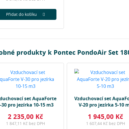
Přidat do košíku
obné produkty k Pontec PondoAir Set 18
duchovací set AquaForte
Vzduchovací set AquaF
-30 pro jezírka 10-15 m3
V-20 pro jezírka 5-10 
2 235,00 Kč
1 945,00 Kč
1 847,11 Kč bez DPH
1 607,44 Kč bez DPH