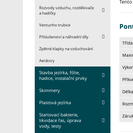
Tento 
Rozvody vzduchu, rozdělovače
a hadičky
Pon
Venturiho trubice
Příslušenství a náhradní díly
Třída
Zpětné klapky na vzduchování
Maxim
Aerátory
Výkon
Stavba jezírka, fólie,
hadice, instalační prvky
Přík
Skimmery
Délk
Plastová jezírka
Rozm
Startovací bakterie,
Záru
likvidace řas, úprava
vody, testy