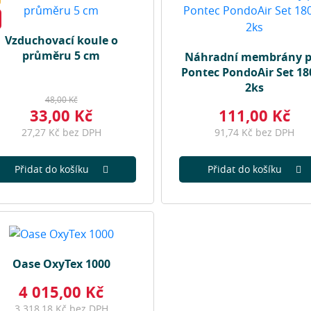
Vzduchovací koule o
průměru 5 cm
Náhradní membrány p
Pontec PondoAir Set 180
2ks
48,00 Kč
33,00 Kč
111,00 Kč
27,27 Kč bez DPH
91,74 Kč bez DPH
Přidat do košíku
Přidat do košíku
Oase OxyTex 1000
4 015,00 Kč
3 318,18 Kč bez DPH