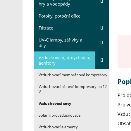
hry a vodopády
Potoky, potoční dílce
Filtrace
UV-C lampy, zářivky a
díly
Vzduchování, dmychadla,
aerátory
Vzduchovací membránové kompresory
Pop
Vzduchovací pístové kompresory na 12
V
Pro o
Vzduchovací sety
Pro ve
Vzduc
Solární provzdušňovače
Obsah
Vzduchovací elementy