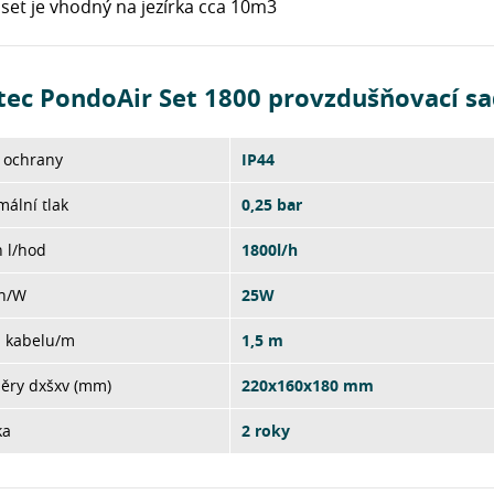
set je vhodný na jezírka cca 10m3
tec PondoAir Set 1800 provzdušňovací sa
 ochrany
IP44
ální tlak
0,25 bar
 l/hod
1800l/h
on/W
25W
a kabelu/m
1,5 m
ěry dxšxv (mm)
220x160x180 mm
ka
2 roky