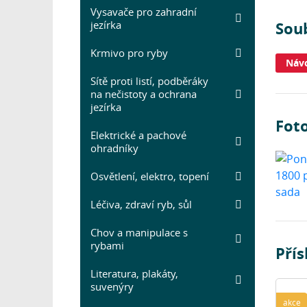
Vysavače pro zahradní
jezírka
Sou
Krmivo pro ryby
Návo
Sítě proti listí, podběráky
na nečistoty a ochrana
jezírka
Fot
Elektrické a pachové
ohradníky
Osvětlení, elektro, topení
Léčiva, zdraví ryb, sůl
Chov a manipulace s
rybami
Přís
Literatura, plakáty,
suvenýry
akce