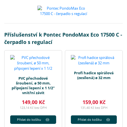
Příslušenství k Pontec PondoMax Eco 17500 C -
čerpadlo s regulací
Profi hadice spirálová
(zesílená) ø 32 mm
PVC přechodové
šroubení, ø 50 mm,
připojení lepení x 1 1/2"
vnitřní závit
149,00 Kč
159,00 Kč
123,14 Kč bez DPH
131,40 Kč bez DPH
Přidat do košíku
Přidat do košíku