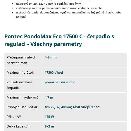
hadicový trn 25, 32, 40 mm je součástí dodávky
instalace je možná přímo ve vodě nebo mimo vodu tzv. nasucho
u všech čerpadel doporučujeme využívat maximální možný průměr hadic nebo
potrubí
Pontec PondoMax Eco 17500 C - čerpadlo s
regulací - Všechny parametry
Přečerpání hrubých
4-8 mm
nečistot, max.
Maximální průtok
17300 l/hod
Způsob instalace
ponorné i na sucho
čerpadla
Maximální výtlak (m)
4,7 m
Připojení sání/výtlak
trn 25, 32, 40mm; závit vnější 1 1/2"
Příkon/W
175 W
Délka kabelu/m
8+2 m