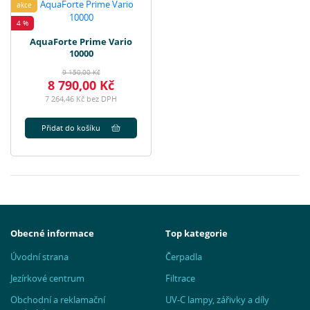
akce
4 %
AquaForte Prime Vario
10000
9 150,00 Kč
8 790,00 Kč
7 264,46 Kč bez DPH
Přidat do košíku
Obecné informace
Top kategorie
Úvodní strana
Čerpadla
Jezírkové centrum
Filtrace
Obchodní a reklamační
UV-C lampy, zářivky a díly