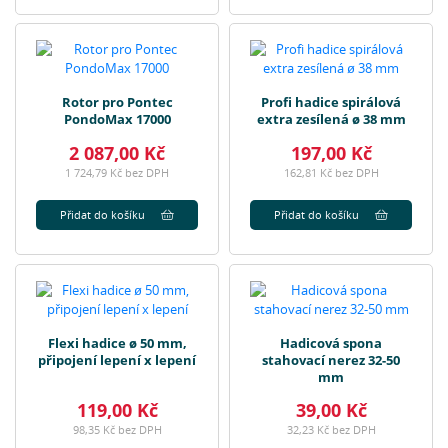
Rotor pro Pontec
Profi hadice spirálová
PondoMax 17000
extra zesílená ø 38 mm
2 087,00 Kč
197,00 Kč
1 724,79 Kč bez DPH
162,81 Kč bez DPH
Přidat do košíku
Přidat do košíku
Flexi hadice ø 50 mm,
Hadicová spona
připojení lepení x lepení
stahovací nerez 32-50
mm
119,00 Kč
39,00 Kč
98,35 Kč bez DPH
32,23 Kč bez DPH