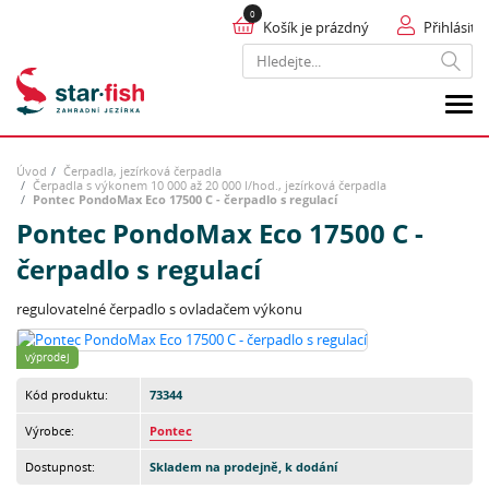
Košík je prázdný
Přihlásit
Hledat
Úvod
Čerpadla, jezírková čerpadla
Čerpadla s výkonem 10 000 až 20 000 l/hod., jezírková čerpadla
Pontec PondoMax Eco 17500 C - čerpadlo s regulací
Pontec PondoMax Eco 17500 C -
čerpadlo s regulací
regulovatelné čerpadlo s ovladačem výkonu
výprodej
Kód produktu:
73344
Výrobce:
Pontec
Dostupnost:
Skladem na prodejně, k dodání