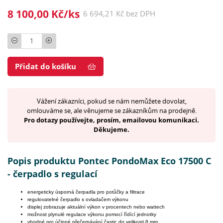
8 100,00 Kč/ks
6 694,21 Kč bez DPH
Počet
Přidat do košíku
Vážení zákazníci, pokud se nám nemůžete dovolat,
omlouváme se, ale věnujeme se zákazníkům na prodejně.
Pro dotazy používejte, prosím, emailovou komunikaci.
Děkujeme.
Popis produktu Pontec PondoMax Eco 17500 C
- čerpadlo s regulací
energeticky úsporná čerpadla pro potůčky a filtrace
regulovatelné čerpadlo s ovladačem výkonu
displej zobrazuje aktuální výkon v procentech nebo wattech
možnost plynulé regulace výkonu pomocí řídící jednotky
vhodné pro účinné přečerpávání častic do velikosti 8 mm