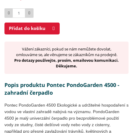
Počet
Přidat do košíku
Vážení zákazníci, pokud se nám nemůžete dovolat,
omlouváme se, ale věnujeme se zákazníkům na prodejně.
Pro dotazy používejte, prosím, emailovou komunikaci.
Děkujeme.
Popis produktu Pontec PondoGarden 4500 -
zahradní čerpadlo
Pontec PondoGarden 4500 Ekologické a udržitelné hospodaření s
vodou ve vlastní zahradě nabývá na významu. PondoGarden
4500 je malý univerzální čerpadlo pro bezproblémové použití
vody ze studny, čisté dešťové vody nebo vody z cisterny,
například pro přesné zavlažování trávníků, květinových a