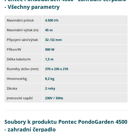
- Všechny parametry
Maximální průtok
4.500 l/h
Maximální výtlak (m)
45 m
Připojení sání/výtlak
32 /32 mm
Příkon/W
900 W
Délka kabelu/m
1,5 m
Rozměry dxšxv (mm)
370 x 230 x 210
Hmotnost/kg
8,2 kg
Záruka
2 roky
Jmenovité napětí
230V / 50Hz
Soubory k produktu Pontec PondoGarden 4500
- zahradní čerpadlo