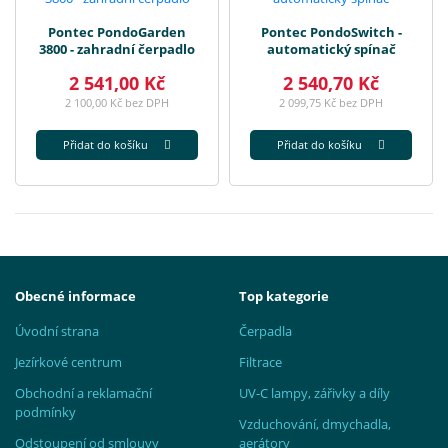
Pontec PondoGarden
Pontec PondoSwitch -
3800 - zahradní čerpadlo
automatický spínač
2 541,00 Kč
2 540,70 Kč
2 100,00 Kč bez DPH
2 099,75 Kč bez DPH
Přidat do košíku
Přidat do košíku
Obecné informace
Top kategorie
Úvodní strana
Čerpadla
Jezírkové centrum
Filtrace
Obchodní a reklamační
UV-C lampy, zářivky a díly
podmínky
Vzduchování, dmychadla,
Odstoupení od smlouvy
aerátory