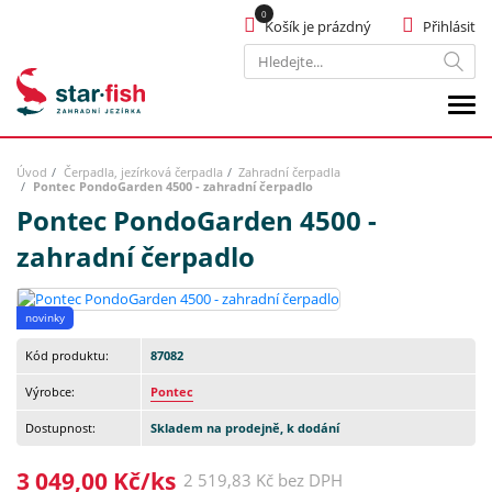
Košík je prázdný
Přihlásit
Hledat
Úvod
Čerpadla, jezírková čerpadla
Zahradní čerpadla
Pontec PondoGarden 4500 - zahradní čerpadlo
Pontec PondoGarden 4500 -
zahradní čerpadlo
novinky
Kód produktu:
87082
Výrobce:
Pontec
Dostupnost:
Skladem na prodejně, k dodání
3 049,00 Kč/ks
2 519,83 Kč bez DPH