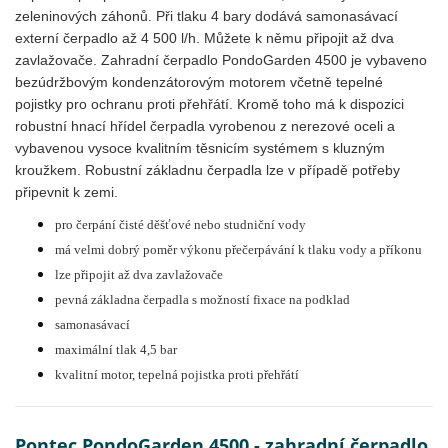
zeleninových záhonů. Při tlaku 4 bary dodává samonasávací
externí čerpadlo až 4 500 l/h. Můžete k němu připojit až dva
zavlažovače. Zahradní čerpadlo PondoGarden 4500 je vybaveno
bezúdržbovým kondenzátorovým motorem včetně tepelné
pojistky pro ochranu proti přehřátí. Kromě toho má k dispozici
robustní hnací hřídel čerpadla vyrobenou z nerezové oceli a
vybavenou vysoce kvalitním těsnicím systémem s kluzným
kroužkem. Robustní základnu čerpadla lze v případě potřeby
připevnit k zemi.
pro čerpání čisté děšťové nebo studniční vody
má velmi dobrý poměr výkonu přečerpávání k tlaku vody a příkonu
lze připojit až dva zavlažovače
pevná základna čerpadla s možností fixace na podklad
samonasávací
maximální tlak 4,5 bar
kvalitní motor, tepelná pojistka proti přehřátí
Pontec PondoGarden 4500 - zahradní čerpadlo