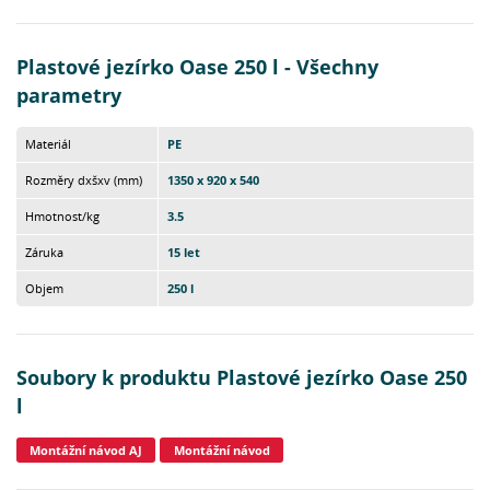
Plastové jezírko Oase 250 l - Všechny
parametry
Materiál
PE
Rozměry dxšxv (mm)
1350 x 920 x 540
Hmotnost/kg
3.5
Záruka
15 let
Objem
250 l
Soubory k produktu Plastové jezírko Oase 250
l
Montážní návod AJ
Montážní návod