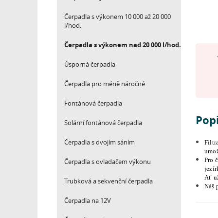
Čerpadla s výkonem 10 000 až 20 000
l/hod.
Čerpadla s výkonem nad 20 000 l/hod.
Úsporná čerpadla
Čerpadla pro méně náročné
Fontánová čerpadla
Pop
Solární fontánová čerpadla
Čerpadla s dvojím sáním
Filt
umož
Pro 
Čerpadla s ovladačem výkonu
jezír
Ať u
Trubková a sekvenční čerpadla
Náš p
Čerpadla na 12V