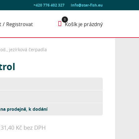
+420 776 402 327
info@star-fish.eu
t
Registrovat
Košík je prázdný
d., jezírková čerpadla
rol
na prodejně, k dodání
131,40 Kč bez DPH