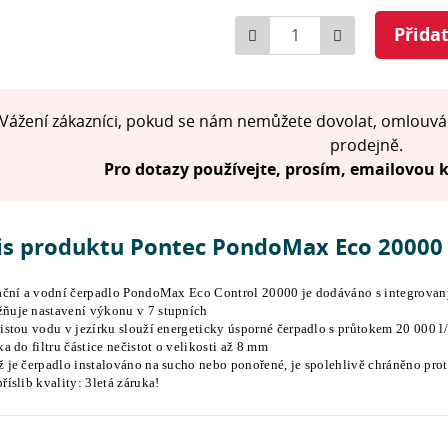
Počet
Přida
Vážení zákazníci, pokud se nám nemůžete dovolat, omlouvá
prodejně.
Pro dotazy používejte, prosím, emailovou
is produktu Pontec PondoMax Eco 20000 
rační a vodní čerpadlo PondoMax Eco Control 20000 je dodáváno s integrovan
ňuje nastavení výkonu v 7 stupních
čistou vodu v jezírku slouží energeticky úsporné čerpadlo s průtokem 20 000 l
ka do filtru částice nečistot o velikosti až 8 mm
ž je čerpadlo instalováno na sucho nebo ponořené, je spolehlivě chráněno pro
říslib kvality: 3letá záruka!