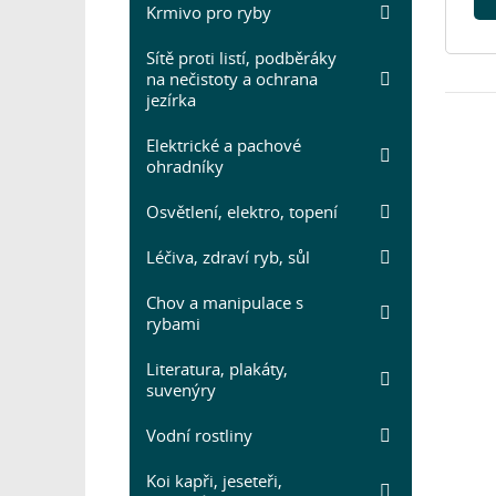
Krmivo pro ryby
Sítě proti listí, podběráky
na nečistoty a ochrana
jezírka
Elektrické a pachové
ohradníky
Osvětlení, elektro, topení
Léčiva, zdraví ryb, sůl
Chov a manipulace s
rybami
Literatura, plakáty,
suvenýry
Vodní rostliny
Koi kapři, jeseteři,