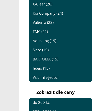
X-Clear (26)
Koi Company (24)
Valterra (23)
TMC (22)
Aquaking (19)
Sicce (19)
BAKTOMA (15)
Jebao (15)
Všichni výrobci
Zobrazit dle ceny
do 200 kč