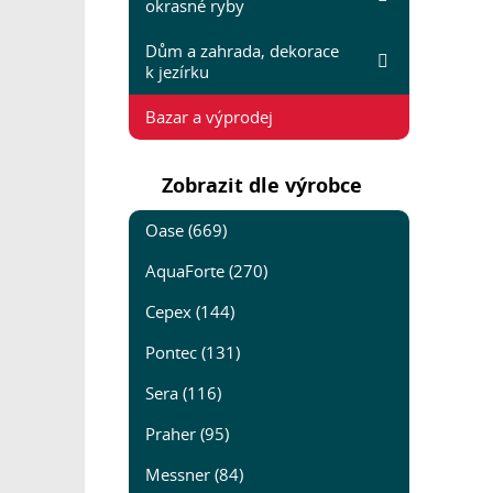
okrasné ryby
Dům a zahrada, dekorace
k jezírku
Bazar a výprodej
Zobrazit dle výrobce
Oase (669)
AquaForte (270)
Cepex (144)
Pontec (131)
Sera (116)
Praher (95)
Messner (84)