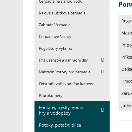
Čerpadla na slanou vodu
Pon
Kalová a užitková čerpadla
Regu
Zahradní čerpadla
Maxi
Čerpadlové šachty
Připo
Regulátory výkonu
Přík
Příslušenství a náhradní díly
Délk
Náhradní rotory pro čerpadla
Hmot
Odstraňovače vodního kamene
Záru
Průtokoměry
Jmeno
Fontány, trysky, vodní
hry a vodopády
Potoky, potoční dílce