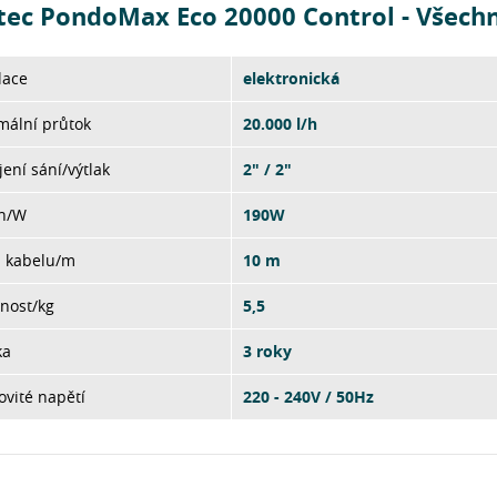
tec PondoMax Eco 20000 Control - Všech
lace
elektronická
mální průtok
20.000 l/h
jení sání/výtlak
2" / 2"
on/W
190W
a kabelu/m
10 m
nost/kg
5,5
ka
3 roky
vité napětí
220 - 240V / 50Hz