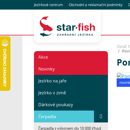
Jezírkové centrum
Obchodní
a reklamační
podmínky
D
Úvod
Pon
Akce
Po
Novinky
Jezírko na jaře
novink
Jezírko v zimě
Dárkové poukazy
Čerpadla
Čerpadla s výkonem do 10 000 l/hod.