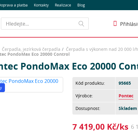
oprava a platba
Kontakty
Realizace
Blog
Hledat
Přihlási
Čerpadla, jezírková čerpadla
Čerpadla s výkonem nad 20 000 l/ho
tec PondoMax Eco 20000 Control
ntec PondoMax Eco 20000 Cont
Kód produktu:
95665
y
Výrobce:
Pontec
Dostupnost:
Skladem 
7 419,00 Kč/ks
6 