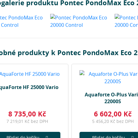
ogalerie produktu Pontec PondoMax Eco 
obné produkty k Pontec PondoMax Eco 2
quaForte HF 25000 Vario
Aquaforte O-Plus Var
22000S
8 735,00 Kč
6 602,00 Kč
7 219,01 Kč bez DPH
5 456,20 Kč bez DPH
Přidat do košíku
Přidat do košíku