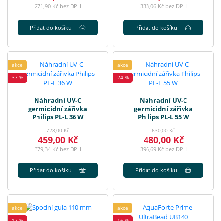
271,90 Kč bez DPH
333,06 Kč bez DPH
Přidat do košíku
Přidat do košíku
akce
akce
37 %
24 %
Náhradní UV-C
Náhradní UV-C
germicidní zářivka
germicidní zářivka
Philips PL-L 36 W
Philips PL-L 55 W
728,00 Kč
630,00 Kč
459,00 Kč
480,00 Kč
379,34 Kč bez DPH
396,69 Kč bez DPH
Přidat do košíku
Přidat do košíku
akce
akce
17 %
16 %