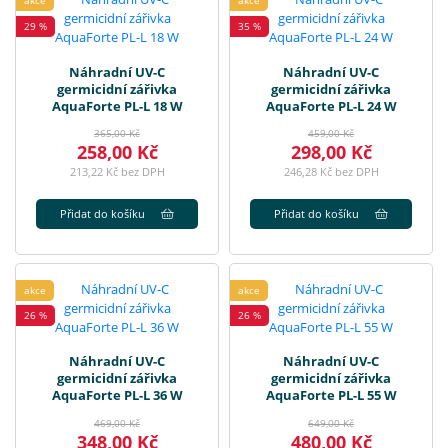
akce
akce
29 %
35 %
Náhradní UV-C
Náhradní UV-C
germicidní zářivka
germicidní zářivka
AquaForte PL-L 18 W
AquaForte PL-L 24 W
365,00 Kč
459,00 Kč
258,00 Kč
298,00 Kč
213,22 Kč bez DPH
246,28 Kč bez DPH
Přidat do košíku
Přidat do košíku
akce
akce
26 %
26 %
Náhradní UV-C
Náhradní UV-C
germicidní zářivka
germicidní zářivka
AquaForte PL-L 36 W
AquaForte PL-L 55 W
469,00 Kč
649,00 Kč
348,00 Kč
480,00 Kč