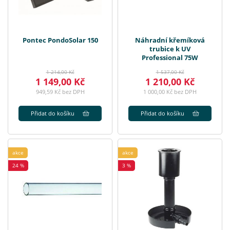
Pontec PondoSolar 150
Náhradní křemíková
trubice k UV
Professional 75W
1 214,00 Kč
1 537,00 Kč
1 149,00 Kč
1 210,00 Kč
949,59 Kč bez DPH
1 000,00 Kč bez DPH
Přidat do košíku
Přidat do košíku
akce
akce
24 %
3 %