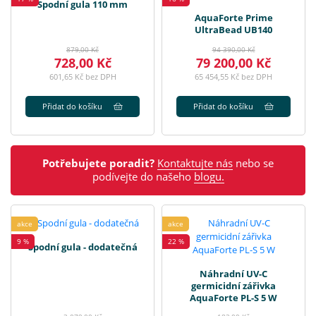
Spodní gula 110 mm
AquaForte Prime
UltraBead UB140
879,00 Kč
94 390,00 Kč
728,00 Kč
79 200,00 Kč
601,65 Kč bez DPH
65 454,55 Kč bez DPH
Přidat do košíku
Přidat do košíku
Potřebujete poradit?
Kontaktujte nás
nebo se
podívejte do našeho
blogu.
akce
akce
9 %
22 %
Spodní gula - dodatečná
Náhradní UV-C
germicidní zářivka
AquaForte PL-S 5 W