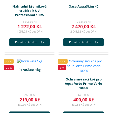
Náhradní křemíková
Oase AquaSkim 40
trubice k UV
Professional 130W
1 665,00 Kč
2 541,00 Kč
1 272,00 Kč
2 470,00 Kč
1 051,24 Kč bez DPH
2 041,32 Kč bez DPH
Přidat do košíku
Přidat do košíku
akce
akce
26 %
9 %
PoraGlass 1kg
Ochranný sací koš pro
AquaForte Prime Vario
10000
297,00 Kč
440,00 Kč
219,00 Kč
400,00 Kč
180,99 Kč bez DPH
330,58 Kč bez DPH