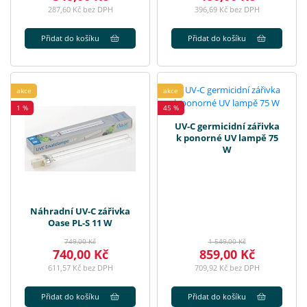
287,60 Kč bez DPH
396,69 Kč bez DPH
Přidat do košíku
Přidat do košíku
akce
akce
1 %
45 %
UV-C germicidní zářivka
k ponorné UV lampě 75
W
Náhradní UV-C zářivka
Oase PL-S 11 W
749,00 Kč
1 549,00 Kč
740,00 Kč
859,00 Kč
611,57 Kč bez DPH
709,92 Kč bez DPH
Přidat do košíku
Přidat do košíku