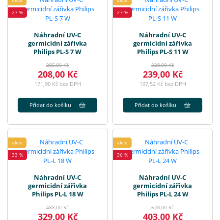
akce
akce
27 %
27 %
Náhradní UV-C
Náhradní UV-C
germicidní zářivka
germicidní zářivka
Philips PL-S 7 W
Philips PL-S 11 W
285,00 Kč
328,00 Kč
208,00 Kč
239,00 Kč
171,90 Kč bez DPH
197,52 Kč bez DPH
Přidat do košíku
Přidat do košíku
akce
akce
33 %
36 %
Náhradní UV-C
Náhradní UV-C
germicidní zářivka
germicidní zářivka
Philips PL-L 18 W
Philips PL-L 24 W
488,00 Kč
628,00 Kč
329,00 Kč
403,00 Kč