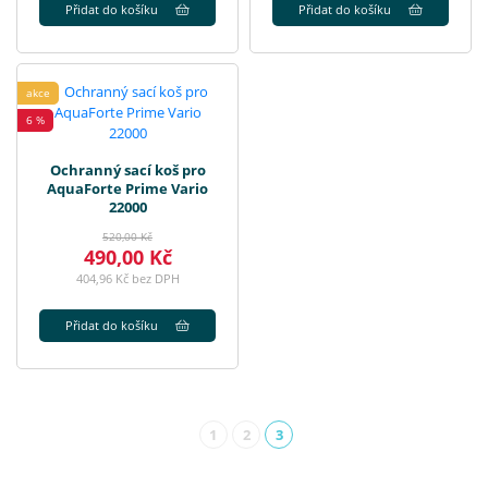
Přidat do košíku
Přidat do košíku
akce
6 %
Ochranný sací koš pro
AquaForte Prime Vario
22000
520,00 Kč
490,00 Kč
404,96 Kč bez DPH
Přidat do košíku
1
2
3
(aktuální)