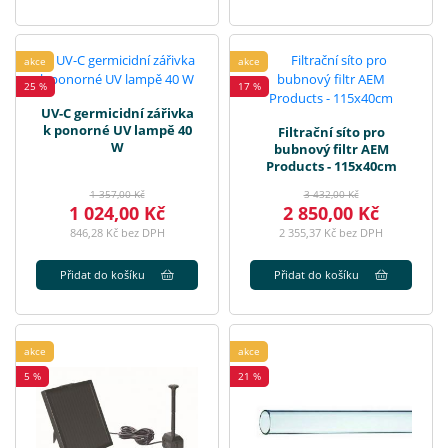
akce
akce
25 %
17 %
UV-C germicidní zářivka
k ponorné UV lampě 40
Filtrační síto pro
W
bubnový filtr AEM
Products - 115x40cm
1 357,00 Kč
3 432,00 Kč
1 024,00 Kč
2 850,00 Kč
846,28 Kč bez DPH
2 355,37 Kč bez DPH
Přidat do košíku
Přidat do košíku
akce
akce
5 %
21 %