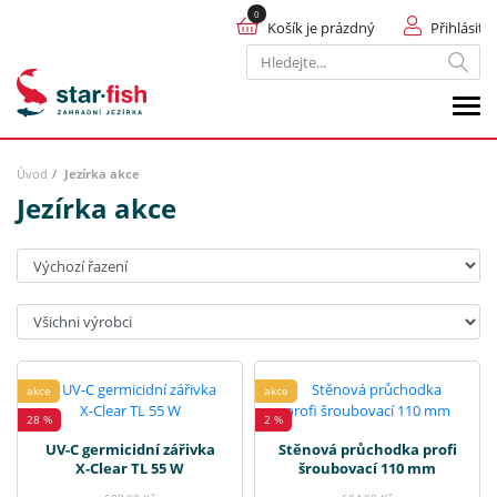
Košík je prázdný
Přihlásit
Hledat
Úvod
Jezírka akce
Jezírka akce
Seřadit:
Výrobci:
akce
akce
28 %
2 %
UV-C germicidní zářivka
Stěnová průchodka profi
X-Clear TL 55 W
šroubovací 110 mm