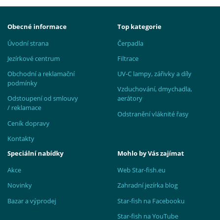
Obecné informace
Top kategorie
Úvodní strana
Čerpadla
Jezírkové centrum
Filtrace
Obchodní a reklamační
UV-C lampy, zářivky a díly
podmínky
Vzduchování, dmychadla,
Odstoupení od smlouvy
aerátory
/ reklamace
Odstranění vláknité řasy
Ceník dopravy
Kontakty
Speciální nabídky
Mohlo by Vás zajímat
Akce
Web Star-fish.eu
Novinky
Zahradní jezírka blog
Bazar a výprodej
Star-fish na Facebooku
Star-fish na YouTube