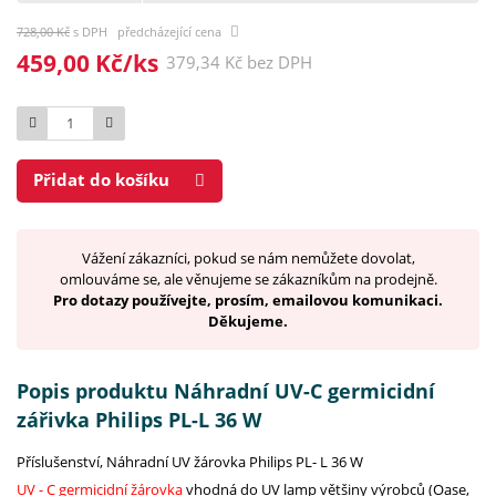
728,00 Kč
s DPH předcházející cena
459,00 Kč/ks
379,34 Kč bez DPH
Počet
Přidat do košíku
Vážení zákazníci, pokud se nám nemůžete dovolat,
omlouváme se, ale věnujeme se zákazníkům na prodejně.
Pro dotazy používejte, prosím, emailovou komunikaci.
Děkujeme.
Popis produktu Náhradní UV-C germicidní
zářivka Philips PL-L 36 W
Příslušenství, Náhradní UV žárovka Philips PL- L 36 W
UV - C germicidní žárovka
vhodná do UV lamp většiny výrobců (Oase,