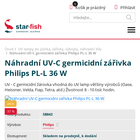
Košík je prázdný
Přihlásit
Hledat
Úvod
UV lampy do jezírka, zářivky, výbojky, náhradní díly
Náhradní UV-C germicidní zářivka Philips PL-L 36 W
Náhradní UV-C germicidní zářivka
Philips PL-L 36 W
UV - C germicidní žárovka vhodná do UV lamp většiny výrobců (Oase,
Heissner, Velda, Fiap, Tetra, atd.) Životnost 8 - 10 tisíc hodin.
akce
37 %
Kód produktu:
SB843
Výrobce:
Philips
Dostupnost:
Skladem na prodejně, k dodání