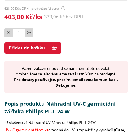
628,00 Kč
s DPH předcházející cena
403,00 Kč/ks
333,06 Kč bez DPH
Počet
Přidat do košíku
Vážení zákazníci, pokud se nám nemůžete dovolat,
omlouváme se, ale věnujeme se zákazníkům na prodejně.
Pro dotazy používejte, prosím, emailovou komunikaci.
Děkujeme.
Popis produktu Náhradní UV-C germicidní
zářivka Philips PL-L 24 W
Příslušenství, Náhradní UV žárovka Philips PL- L 24W
UV - C germicidní žárovka
vhodná do UV lamp většiny výrobců (Oase,