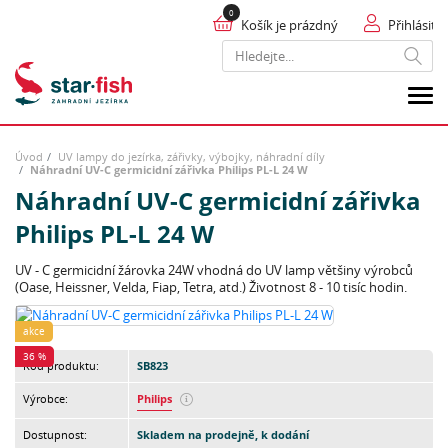
Košík je prázdný
Přihlásit
Hledat
Úvod
UV lampy do jezírka, zářivky, výbojky, náhradní díly
Náhradní UV-C germicidní zářivka Philips PL-L 24 W
Náhradní UV-C germicidní zářivka
Philips PL-L 24 W
UV - C germicidní žárovka 24W vhodná do UV lamp většiny výrobců
(Oase, Heissner, Velda, Fiap, Tetra, atd.) Životnost 8 - 10 tisíc hodin.
akce
36 %
Kód produktu:
SB823
Výrobce:
Philips
Dostupnost:
Skladem na prodejně, k dodání