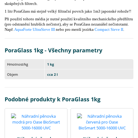
skrápěných filtrech.
1 litr PoraGlass má stejně velký filtrační povrch jako 1m3 japonské rohože!!
Při použití tohoto média je nutné použití kvalitního mechanického předfiltru
(pro odstranění hrubších nečistot), aby se PoraGlass nezanášel nečistotami.
Např.
AquaForte UltraSieve III
nebo pro menší jezírka
Compact Sieve II
.
PoraGlass 1kg - Všechny parametry
Hmotnost/kg
1 kg
Objem
cca 2 l
Podobné produkty k PoraGlass 1kg