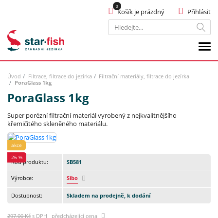
Košík je prázdný
Přihlásit
Hledat
Úvod
Filtrace, filtrace do jezírka
Filtrační materiály, filtrace do jezírka
PoraGlass 1kg
PoraGlass 1kg
Super porézní filtrační materiál vyrobený z nejkvalitnějšího
křemičitého skleněného materiálu.
akce
26 %
Kód produktu:
SB581
Výrobce:
Sibo
Dostupnost:
Skladem na prodejně, k dodání
297,00 Kč
s DPH předcházející cena