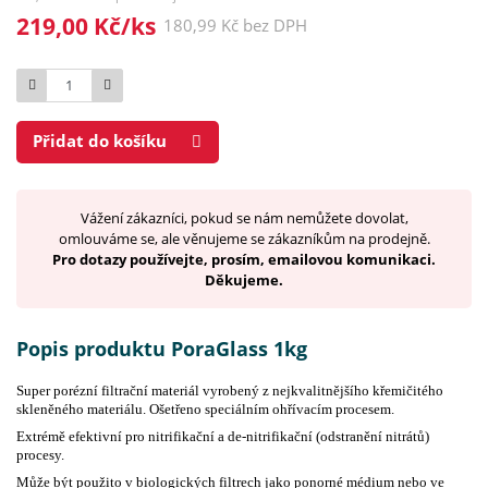
219,00 Kč/ks
180,99 Kč bez DPH
Počet
Přidat do košíku
Vážení zákazníci, pokud se nám nemůžete dovolat,
omlouváme se, ale věnujeme se zákazníkům na prodejně.
Pro dotazy používejte, prosím, emailovou komunikaci.
Děkujeme.
Popis produktu PoraGlass 1kg
Super porézní filtrační materiál vyrobený z nejkvalitnějšího křemičitého
skleněného materiálu. Ošetřeno speciálním ohřívacím procesem.
Extrémě efektivní pro nitrifikační a de-nitrifikační (odstranění nitrátů)
procesy.
Může být použito v biologických filtrech jako ponorné médium nebo ve