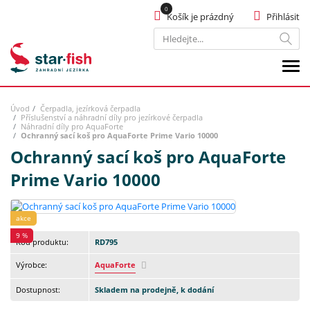
Košík je prázdný
Přihlásit
Hledat
Úvod
Čerpadla, jezírková čerpadla
Příslušenství a náhradní díly pro jezírkové čerpadla
Náhradní díly pro AquaForte
Ochranný sací koš pro AquaForte Prime Vario 10000
Ochranný sací koš pro AquaForte
Prime Vario 10000
akce
9 %
Kód produktu:
RD795
Výrobce:
AquaForte
Dostupnost:
Skladem na prodejně, k dodání