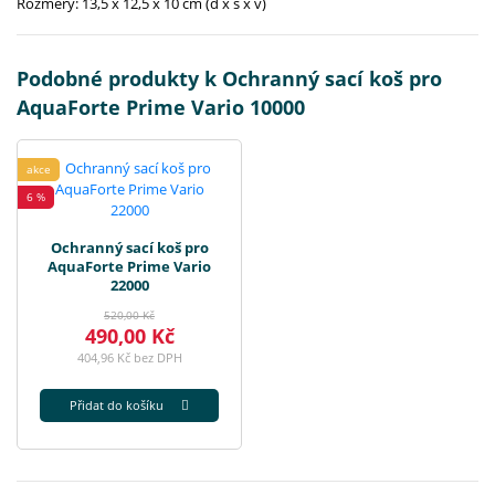
Rozměry: 13,5 x 12,5 x 10 cm (d x š x v)
Podobné produkty k Ochranný sací koš pro
AquaForte Prime Vario 10000
akce
6 %
Ochranný sací koš pro
AquaForte Prime Vario
22000
520,00 Kč
490,00 Kč
404,96 Kč bez DPH
Přidat do košíku