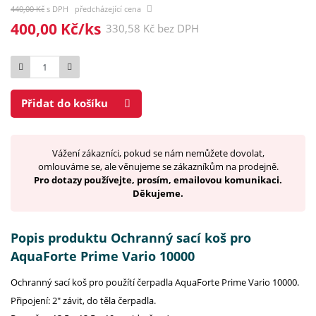
440,00 Kč
s DPH předcházející cena
400,00 Kč/ks
330,58 Kč bez DPH
Počet
Přidat do košíku
Vážení zákazníci, pokud se nám nemůžete dovolat,
omlouváme se, ale věnujeme se zákazníkům na prodejně.
Pro dotazy používejte, prosím, emailovou komunikaci.
Děkujeme.
Popis produktu Ochranný sací koš pro
AquaForte Prime Vario 10000
Ochranný sací koš pro použítí čerpadla AquaForte Prime Vario 10000.
Připojení: 2" závit, do těla čerpadla.