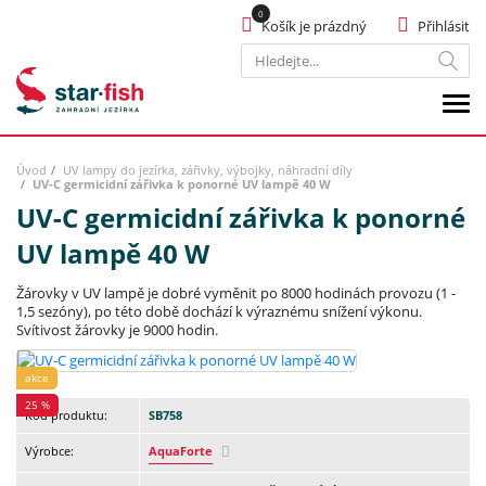
Košík je prázdný
Přihlásit
Hledat
Úvod
UV lampy do jezírka, zářivky, výbojky, náhradní díly
UV-C germicidní zářivka k ponorné UV lampě 40 W
UV-C germicidní zářivka k ponorné
UV lampě 40 W
Žárovky v UV lampě je dobré vyměnit po 8000 hodinách provozu (1 -
1,5 sezóny), po této době dochází k výraznému snížení výkonu.
Svítivost žárovky je 9000 hodin.
akce
25 %
Kód produktu:
SB758
Výrobce:
AquaForte