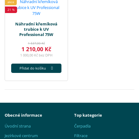
akce
21 %
Náhradní křemíková
trubice k UV
Professional 75W
1 537,00 Kč
1 210,00 Kč
1 000,00 Kč bez DPH
Přidat do košíku
Obecné informace
Top kategorie
Úvodní strana
Čerpadla
Jezírkové centrum
Filtrace