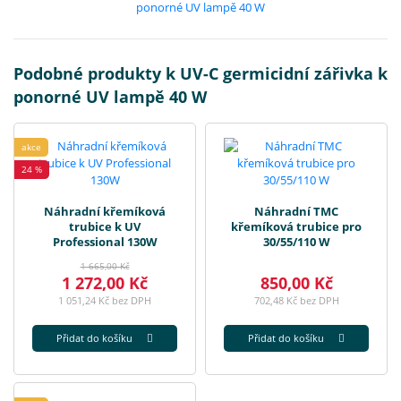
Podobné produkty k UV-C germicidní zářivka k
ponorné UV lampě 40 W
akce
24 %
Náhradní křemíková
Náhradní TMC
trubice k UV
křemíková trubice pro
Professional 130W
30/55/110 W
1 665,00 Kč
1 272,00 Kč
850,00 Kč
1 051,24 Kč bez DPH
702,48 Kč bez DPH
Přidat do košíku
Přidat do košíku