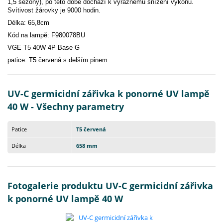
1,5 sezóny), po této době dochází k výraznému snížení výkonu.
Svítivost žárovky je 9000 hodin.
Délka: 65,8cm
Kód na lampě: F980078BU
VGE T5 40W 4P Base G
patice: T5 červená s delším pinem
UV-C germicidní zářivka k ponorné UV lampě
40 W - Všechny parametry
Patice
T5 červená
Délka
658 mm
Fotogalerie produktu UV-C germicidní zářivka
k ponorné UV lampě 40 W