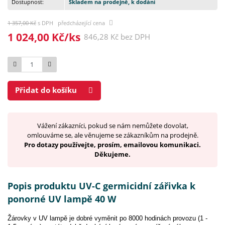
Dostupnost:
Skladem na prodejně, k dodání
1 357,00 Kč
s DPH předcházející cena
1 024,00 Kč/ks
846,28 Kč bez DPH
Počet
Přidat do košíku
Vážení zákazníci, pokud se nám nemůžete dovolat,
omlouváme se, ale věnujeme se zákazníkům na prodejně.
Pro dotazy používejte, prosím, emailovou komunikaci.
Děkujeme.
Popis produktu UV-C germicidní zářivka k
ponorné UV lampě 40 W
Žárovky v UV lampě je dobré vyměnit po 8000 hodinách provozu (1 -