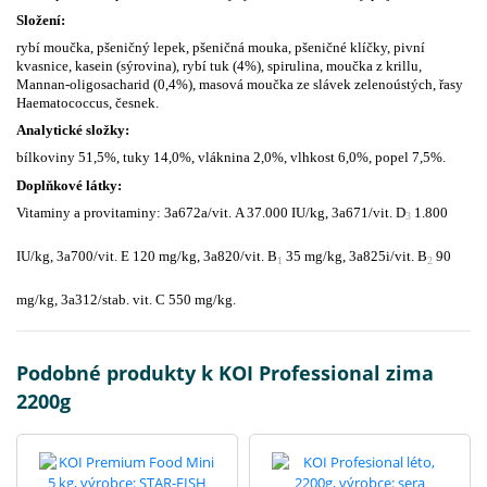
Složení:
rybí moučka, pšeničný lepek, pšeničná mouka, pšeničné klíčky, pivní
kvasnice, kasein (sýrovina), rybí tuk (4%), spirulina, moučka z krillu,
Mannan-oligosacharid (0,4%), masová moučka ze slávek zelenoústých, řasy
Haematococcus, česnek.
Analytické složky:
bílkoviny 51,5%, tuky 14,0%, vláknina 2,0%, vlhkost 6,0%, popel 7,5%.
Doplňkové látky:
Vitaminy a provitaminy:
3a672a/vit. A 37.000 IU/kg, 3a671/vit. D
1.800
3
IU/kg, 3a700/vit. E 120 mg/kg, 3a820/vit. B
35 mg/kg, 3a825i/vit. B
90
1
2
mg/kg, 3a312/stab. vit. C 550 mg/kg.
Podobné produkty k KOI Professional zima
2200g