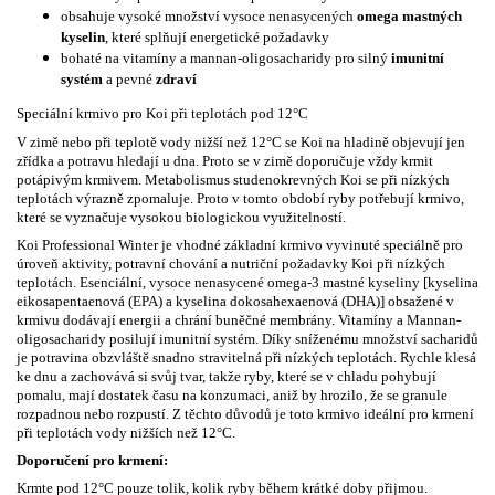
obsahuje vysoké množství vysoce nenasycených
omega mastných
kyselin
, které splňují energetické požadavky
bohaté na vitamíny a mannan-oligosacharidy pro silný
imunitní
systém
a pevné
zdraví
Speciální krmivo pro Koi při teplotách pod 12°C
V zimě nebo při teplotě vody nižší než 12°C se Koi na hladině objevují jen
zřídka a potravu hledají u dna. Proto se v zimě doporučuje vždy krmit
potápivým krmivem. Metabolismus studenokrevných Koi se při nízkých
teplotách výrazně zpomaluje. Proto v tomto období ryby potřebují krmivo,
které se vyznačuje vysokou biologickou využitelností.
Koi Professional Winter je vhodné základní krmivo vyvinuté speciálně pro
úroveň aktivity, potravní chování a nutriční požadavky Koi při nízkých
teplotách. Esenciální, vysoce nenasycené omega-3 mastné kyseliny [kyselina
eikosapentaenová (EPA) a kyselina dokosahexaenová (DHA)] obsažené v
krmivu dodávají energii a chrání buněčné membrány. Vitamíny a Mannan-
oligosacharidy posilují imunitní systém. Díky sníženému množství sacharidů
je potravina obzvláště snadno stravitelná při nízkých teplotách. Rychle klesá
ke dnu a zachovává si svůj tvar, takže ryby, které se v chladu pohybují
pomalu, mají dostatek času na konzumaci, aniž by hrozilo, že se granule
rozpadnou nebo rozpustí. Z těchto důvodů je toto krmivo ideální pro krmení
při teplotách vody nižších než 12°C.
Doporučení pro krmení:
Krmte pod 12°C pouze tolik, kolik ryby během krátké doby přijmou.