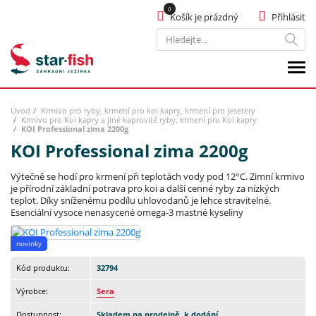
Košík je prázdný
Přihlásit
Hledat
Úvod
Krmivo pro ryby, krmení pro koi kapry, krmení pro jesetery
Krmivo pro Koi kapry a jiné kaprovité ryby, krmení pro Koi kapry
KOI Professional zima 2200g
KOI Professional zima 2200g
Výtečně se hodí pro krmení při teplotách vody pod 12°C. Zimní krmivo
je přírodní základní potrava pro koi a další cenné ryby za nízkých
teplot. Díky sníženému podílu uhlovodanů je lehce stravitelné.
Esenciální vysoce nenasycené omega-3 mastné kyseliny
novinky
Kód produktu:
32794
Výrobce:
Sera
Dostupnost:
Skladem na prodejně, k dodání