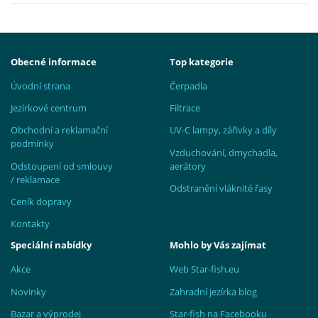
Obecné informace
Top kategorie
Úvodní strana
Čerpadla
Jezírkové centrum
Filtrace
Obchodní a reklamační
UV-C lampy, zářivky a díly
podmínky
Vzduchování, dmychadla,
Odstoupení od smlouvy
aerátory
/ reklamace
Odstranění vláknité řasy
Ceník dopravy
Kontakty
Speciální nabídky
Mohlo by Vás zajímat
Akce
Web Star-fish.eu
Novinky
Zahradní jezírka blog
Bazar a výprodej
Star-fish na Facebooku