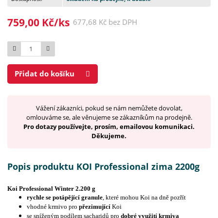
759,00 Kč/ks
677,68 Kč bez DPH
Počet
Přidat do košíku
Vážení zákazníci, pokud se nám nemůžete dovolat,
omlouváme se, ale věnujeme se zákazníkům na prodejně.
Pro dotazy používejte, prosím, emailovou komunikaci.
Děkujeme.
Popis produktu KOI Professional zima 2200g
Koi Professional Winter 2.200 g
rychle se potápějící granule
, které mohou Koi na dně pozřít
vhodné krmivo pro
přezimující
Koi
se sníženým podílem sacharidů pro
dobré využití krmiva