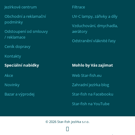
Jezírkové centrum
Filtrace
Obchodní a reklamační
UV-C lampy, zářivky a díly
podmínky
Vzduchování, dmychadla,
Odstoupení od smlouvy
aerátory
/ reklamace
Odstranění vláknité řasy
Ceník dopravy
Kontakty
Speciální nabídky
Mohlo by Vás zajímat
Akce
Web Star-fish.eu
Novinky
Zahradní jezírka blog
Bazar a výprodej
Star-fish na Facebooku
Star-fish na YouTube
© 2026 Star-fish jezírka s.r.o.