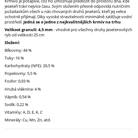
Krmivo je potápivé, což ho umožňuje předložit do prostoru dna, kde
jeseteři tráví nejvíce času. Svým složením přesně odpovídá nutričním
požadavkům všech u nás chovaných druhů jeseterů, kteří jej velice
ochotně přijímají. Díky vysoké stravitelnosti minimálně zatěžuje vodní
prostředí.
Jedná se o jedno z nejkvalitnějších krmiv na trhu
.
Velikost granulí: 4,5 mm
- vhodné pro všechny druhy jeseterovitých
ryb od velikosti 25 cm
Složení:
Bílkoviny: 44 %
Tuky: 16 %
Karbohydraty (NFE): 20,5 %
Popeloviny: 5,5 %
Fosfor: 0,93 %
Hrubá vláknina: 4 %
Vápník: 0,54 %
Sodík: 0,22 %
Vitamíny: A, D, E, K, C
Minerály: Cu, Mn, Zn, atd.