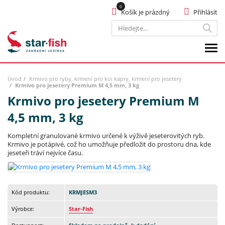
Košík je prázdný
Přihlásit
Hledat
Úvod
Krmivo pro ryby, krmení pro koi kapry, krmení pro jesetery
Krmivo pro jesetery Premium M 4,5 mm, 3 kg
Krmivo pro jesetery Premium M
4,5 mm, 3 kg
Kompletní granulované krmivo určené k výživě jeseterovitých ryb.
Krmivo je potápivé, což ho umožňuje předložit do prostoru dna, kde
jeseteři tráví nejvíce času.
Kód produktu:
KRMJESM3
Výrobce:
Star-Fish