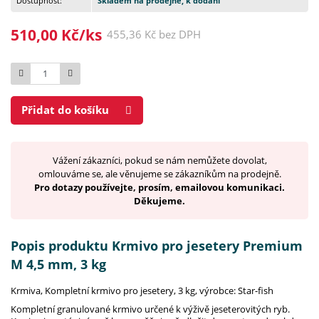
Dostupnost:
Skladem na prodejně, k dodání
510,00 Kč/ks
455,36 Kč bez DPH
Počet
Přidat do košíku
Vážení zákazníci, pokud se nám nemůžete dovolat,
omlouváme se, ale věnujeme se zákazníkům na prodejně.
Pro dotazy používejte, prosím, emailovou komunikaci.
Děkujeme.
Popis produktu Krmivo pro jesetery Premium
M 4,5 mm, 3 kg
Krmiva, Kompletní krmivo pro jesetery, 3 kg, výrobce: Star-fish
Kompletní granulované krmivo určené k výživě jeseterovitých ryb.