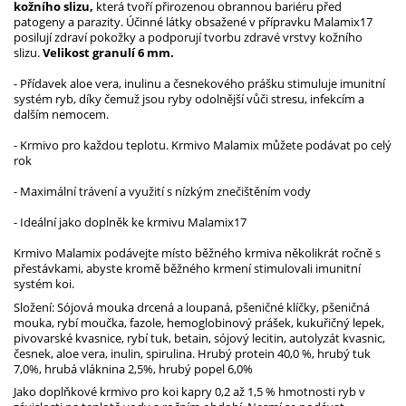
kožního slizu,
která tvoří přirozenou obrannou bariéru před
patogeny a parazity. Účinné látky obsažené v přípravku Malamix17
posilují zdraví pokožky a podporují tvorbu zdravé vrstvy kožního
slizu.
Velikost granulí 6 mm.
- Přídavek aloe vera, inulinu a česnekového prášku stimuluje imunitní
systém ryb, díky čemuž jsou ryby odolnější vůči stresu, infekcím a
dalším nemocem.
- Krmivo pro každou teplotu. Krmivo Malamix můžete podávat po celý
rok
- Maximální trávení a využití s nízkým znečištěním vody
- Ideální jako doplněk ke krmivu Malamix17
Krmivo Malamix podávejte místo běžného krmiva několikrát ročně s
přestávkami, abyste kromě běžného krmení stimulovali imunitní
systém koi.
Složení: Sójová mouka drcená a loupaná, pšeničné klíčky, pšeničná
mouka, rybí moučka, fazole, hemoglobinový prášek, kukuřičný lepek,
pivovarské kvasnice, rybí tuk, betain, sójový lecitin, autolyzát kvasnic,
česnek, aloe vera, inulin, spirulina. Hrubý protein 40,0 %, hrubý tuk
7,0%, hrubá vláknina 2,5%, hrubý popel 6,0%
Jako doplňkové krmivo pro koi kapry 0,2 až 1,5 % hmotnosti ryb v