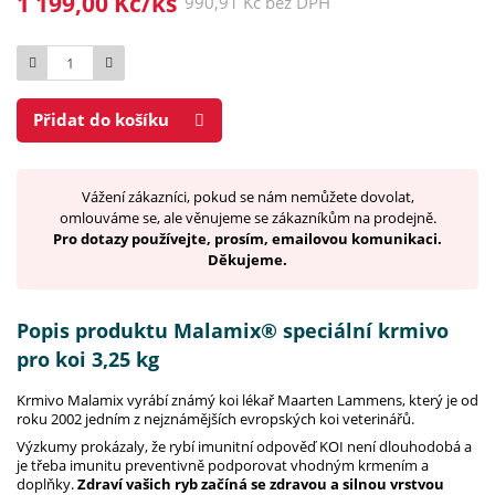
1 199,00 Kč/ks
990,91 Kč bez DPH
Počet
Přidat do košíku
Vážení zákazníci, pokud se nám nemůžete dovolat,
omlouváme se, ale věnujeme se zákazníkům na prodejně.
Pro dotazy používejte, prosím, emailovou komunikaci.
Děkujeme.
Popis produktu Malamix® speciální krmivo
pro koi 3,25 kg
Krmivo Malamix vyrábí známý koi lékař Maarten Lammens, který je od
roku 2002 jedním z nejznámějších evropských koi veterinářů.
Výzkumy prokázaly, že rybí imunitní odpověď KOI není dlouhodobá a
je třeba imunitu preventivně podporovat vhodným krmením a
doplňky.
Zdraví vašich ryb začíná se zdravou a silnou vrstvou