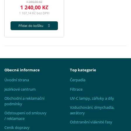
1 390,00 Kč
1 240,00 Kč
1 107,14 Kč bez DPH
Přidat do košíku
Obecné informace
Top kategorie
Úvodní strana
Čerpadla
Jezírkové centrum
Filtrace
Obchodní a reklamační
UV-C lampy, zářivky a díly
podmínky
Vzduchování, dmychadla,
Odstoupení od smlouvy
aerátory
/ reklamace
Odstranění vláknité řasy
Ceník dopravy