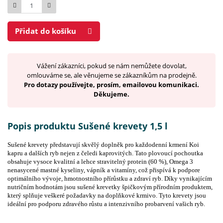
Počet
Přidat do košíku
Vážení zákazníci, pokud se nám nemůžete dovolat,
omlouváme se, ale věnujeme se zákazníkům na prodejně.
Pro dotazy používejte, prosím, emailovou komunikaci.
Děkujeme.
Popis produktu Sušené krevety 1,5 l
Sušené krevety představují skvělý doplněk pro každodenní krmení Koi
kapru a dalších ryb nejen z čeledi kaprovitých. Tato plovoucí pochoutka
obsahuje vysoce kvalitní a lehce stravitelný protein (60 %), Omega 3
nenasycené mastné kyseliny, vápník a vitamíny, což přispívá k podpore
optimálního vývoje, hmotnostního přírůstku a zdraví ryb. Díky vynikajícím
nutričním hodnotám jsou sušené krevetky špičkovým přírodním produktem,
který splňuje veškeré požadavky na doplňkové krmivo. Tyto krevety jsou
ideální pro podporu zdravého růstu a intenzivního probarvení vašich ryb.