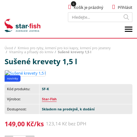
Košík je prázdný
Přihlásit
Hledat
Úvod
Krmivo pro ryby, krmení pro koi kapry, krmení pro jesetery
Vitamíny a přísady do krmiv
Sušené krevety 1,5 l
Sušené krevety 1,5 l
novinky
Kód produktu:
SF-K
Výrobce:
Star-Fish
Dostupnost:
Skladem na prodejně, k dodání
149,00 Kč/ks
123,14 Kč bez DPH