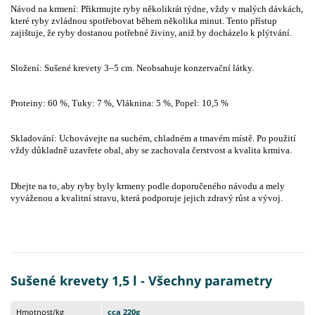
Návod na krmení: Přikrmujte ryby několikrát týdne, vždy v malých dávkách,
které ryby zvládnou spotřebovat během několika minut. Tento přístup
zajištuje, že ryby dostanou potřebné živiny, aniž by docházelo k plýtvání.
Složení: Sušené krevety 3–5 cm. Neobsahuje konzervační látky.
Proteiny: 60 %, Tuky: 7 %, Vláknina: 5 %, Popel: 10,5 %
Skladování: Uchovávejte na suchém, chladném a tmavém místě. Po použití
vždy důkladně uzavřete obal, aby se zachovala čerstvost a kvalita krmiva.
Dbejte na to, aby ryby byly krmeny podle doporučeného návodu a mely
vyváženou a kvalitní stravu, která podporuje jejich zdravý růst a vývoj.
Sušené krevety 1,5 l - Všechny parametry
Hmotnost/kg
cca 220g