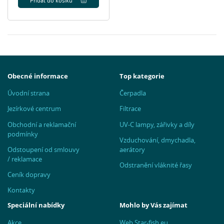
Přidat do košíku
Obecné informace
Top kategorie
Úvodní strana
Čerpadla
Jezírkové centrum
Filtrace
Obchodní a reklamační
UV-C lampy, zářivky a díly
podmínky
Vzduchování, dmychadla,
Odstoupení od smlouvy
aerátory
/ reklamace
Odstranění vláknité řasy
Ceník dopravy
Kontakty
Speciální nabídky
Mohlo by Vás zajímat
Akce
Web Star-fish.eu