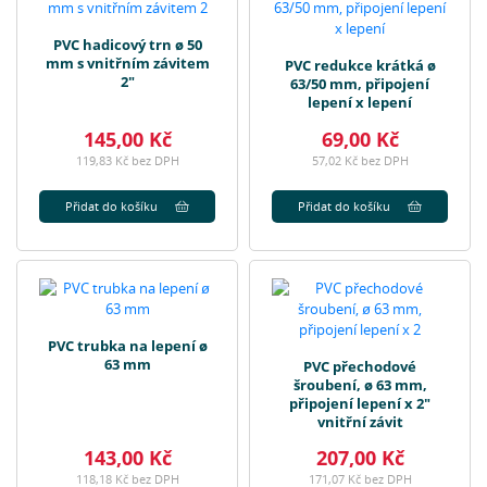
PVC hadicový trn ø 50
mm s vnitřním závitem
PVC redukce krátká ø
2"
63/50 mm, připojení
lepení x lepení
145,00 Kč
69,00 Kč
119,83 Kč bez DPH
57,02 Kč bez DPH
Přidat do košíku
Přidat do košíku
PVC trubka na lepení ø
63 mm
PVC přechodové
šroubení, ø 63 mm,
připojení lepení x 2"
vnitřní závit
143,00 Kč
207,00 Kč
118,18 Kč bez DPH
171,07 Kč bez DPH