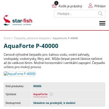
Košík je prázdný
Přihlásit
Hledat
Úvod
Čerpadla, jezírková čerpadla
AquaForte P-40000
AquaForte P-40000
Cenově výhodné čerpadlo pro: kalnou vodu, vodní zahrady,
vodopády, vodotrysky, filtry atd.. Může čerpat pevné částice nečistot
až do velikosti 6mm. Možné horizontální i vertikální zapojení. Čerpadlo
určeno pro mokrý provoz.
Kód produktu:
RD656
Výrobce:
AquaForte
Dostupnost:
Skladem na prodejně, k dodání