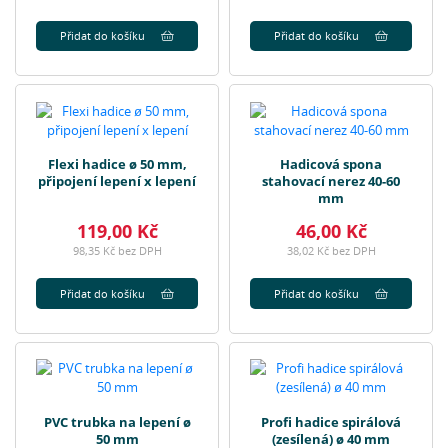
Přidat do košíku
Přidat do košíku
Flexi hadice ø 50 mm,
Hadicová spona
připojení lepení x lepení
stahovací nerez 40-60
mm
119,00 Kč
46,00 Kč
98,35 Kč bez DPH
38,02 Kč bez DPH
Přidat do košíku
Přidat do košíku
PVC trubka na lepení ø
Profi hadice spirálová
50 mm
(zesílená) ø 40 mm