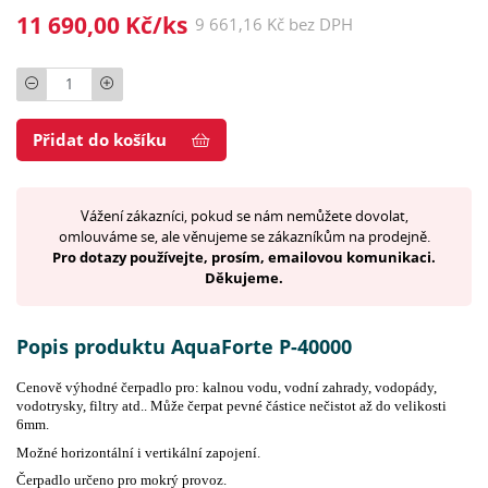
11 690,00 Kč/ks
9 661,16 Kč bez DPH
Počet
Přidat do košíku
Vážení zákazníci, pokud se nám nemůžete dovolat,
omlouváme se, ale věnujeme se zákazníkům na prodejně.
Pro dotazy používejte, prosím, emailovou komunikaci.
Děkujeme.
Popis produktu AquaForte P-40000
Cenově výhodné čerpadlo pro: kalnou vodu, vodní zahrady, vodopády,
vodotrysky, filtry atd.. Může čerpat pevné částice nečistot až do velikosti
6mm.
Možné horizontální i vertikální zapojení.
Čerpadlo určeno pro mokrý provoz.