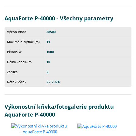
AquaForte P-40000 - Všechny parametry
Výkon l/hod
38500
Maximální výtlak (m)
11
Příkon/W
1000
Délka kabelu/m
10
Záruka
2
Nátok/výtok
2 / 2 3/4
Výkonostní křivka/fotogalerie produktu
AquaForte P-40000