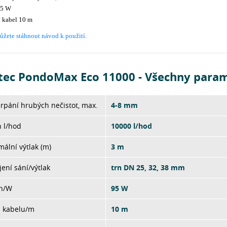
95 W
í kabel 10 m
ůžete stáhnout návod k použití.
tec PondoMax Eco 11000 - Všechny para
rpání hrubých nečistot, max.
4-8 mm
 l/hod
10000 l/hod
ální výtlak (m)
3 m
jení sání/výtlak
trn DN 25, 32, 38 mm
on/W
95 W
a kabelu/m
10 m