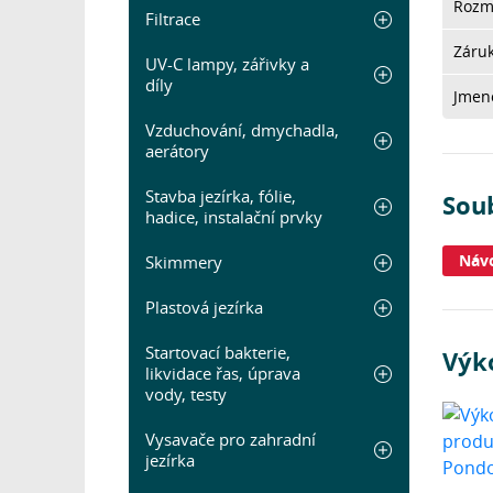
Rozm
Filtrace
Záru
UV-C lampy, zářivky a
díly
Jmeno
Vzduchování, dmychadla,
aerátory
Stavba jezírka, fólie,
Sou
hadice, instalační prvky
Náv
Skimmery
Plastová jezírka
Startovací bakterie,
Výk
likvidace řas, úprava
vody, testy
Vysavače pro zahradní
jezírka