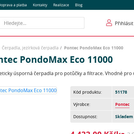
oprava a platba
Kontakty
Realizace
Blog
Hledat
Přihlásit
Čerpadla, jezírková čerpadla
Pontec PondoMax Eco 11000
ntec PondoMax Eco 11000
ticky úsporná čerpadla pro potůčky a filtrace. Vhodné pro ú
Kód produktu:
51178
Výrobce:
Pontec
Dostupnost:
Skladem 