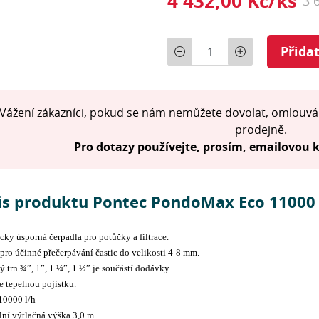
4 432,00 Kč/ks
3 
Počet
Přida
Vážení zákazníci, pokud se nám nemůžete dovolat, omlouvá
prodejně.
Pro dotazy používejte, prosím, emailovou
is produktu Pontec PondoMax Eco 11000
cky úsporná čerpadla pro potůčky a filtrace.
ro účinné přečerpávání častic do velikosti 4-8 mm.
 trn ¾”, 1”, 1 ¼”, 1 ½” je součástí dodávky.
 tepelnou pojistku.
0000 l/h
ní výtlačná výška 3,0 m