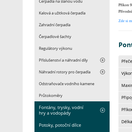
Čerpadla na slanou vodu
Příkon 
Přívodn
Kalová a užitková čerpadla
Zde si m
Zahradní čerpadla
Čerpadlové šachty
Pon
Regulátory výkonu
Příslušenství a náhradní díly
Přeče
Náhradní rotory pro čerpadla
Výkon
Odstraňovače vodního kamene
Maxim
Průtokoměry
Připo
Fontány, trysky, vodní
Přík
hry a vodopády
Délk
Potoky, potoční dílce