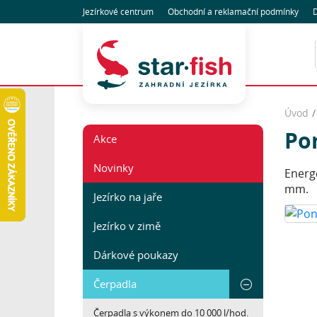
Jezírkové centrum
Obchodní
a reklamační
podmínky
D
Úvod
Po
Akce
Novinky
Energe
mm.
Jezírko na jaře
Jezírko v zimě
Dárkové poukazy
Čerpadla
Čerpadla s výkonem do 10 000 l/hod.