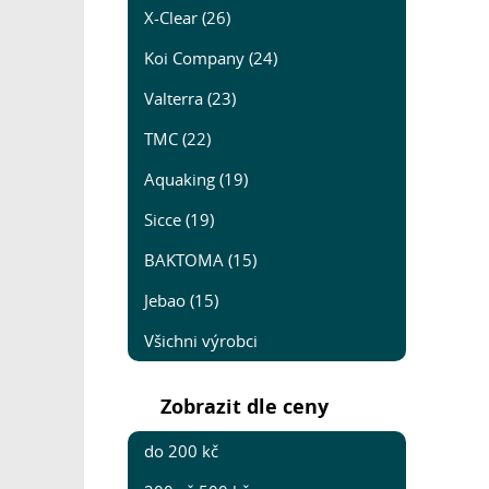
X-Clear (26)
Koi Company (24)
Valterra (23)
TMC (22)
Aquaking (19)
Sicce (19)
BAKTOMA (15)
Jebao (15)
Všichni výrobci
Zobrazit dle ceny
do 200 kč