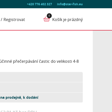
+420 776 402 327
info@star-fish.eu
Registrovat
Košík je prázdný
činné přečerpávání častic do velikosti 4-8
na prodejně, k dodání