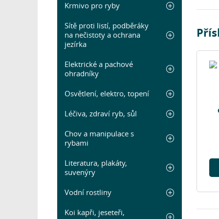
Krmivo pro ryby
Sítě proti listí, podběráky
Pří
na nečistoty a ochrana
jezírka
Elektrické a pachové
ohradníky
Osvětlení, elektro, topení
Léčiva, zdraví ryb, sůl
Chov a manipulace s
rybami
Literatura, plakáty,
suvenýry
Vodní rostliny
Koi kapři, jeseteři,