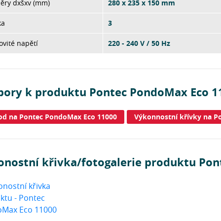
ěry dxšxv (mm)
280 x 235 x 150 mm
ka
3
vité napětí
220 - 240 V / 50 Hz
bory k produktu Pontec PondoMax Eco 1
od na Pontec PondoMax Eco 11000
Výkonnostní křívky na P
onostní křivka/fotogalerie produktu Po