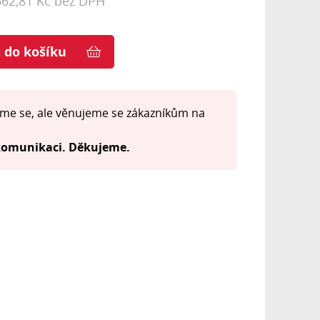
662,81 Kč bez DPH
t do košíku
me se, ale věnujeme se zákazníkům na
 komunikaci. Děkujeme.