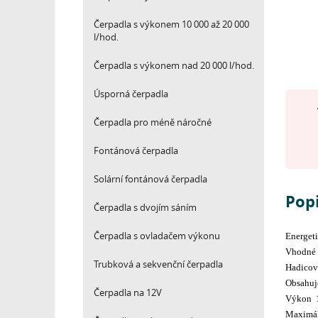
Čerpadla s výkonem 10 000 až 20 000
l/hod.
Čerpadla s výkonem nad 20 000 l/hod.
Úsporná čerpadla
Čerpadla pro méně náročné
Fontánová čerpadla
Solární fontánová čerpadla
Pop
Čerpadla s dvojím sáním
Čerpadla s ovladačem výkonu
Energeti
Vhodné p
Trubková a sekvenční čerpadla
Hadicový
Obsahuje
Čerpadla na 12V
Výkon 1
Maximál