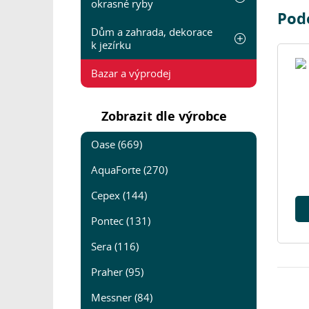
okrasné ryby
Pod
Dům a zahrada, dekorace
k jezírku
Bazar a výprodej
Zobrazit dle výrobce
Oase (669)
AquaForte (270)
Cepex (144)
Pontec (131)
Sera (116)
Praher (95)
Messner (84)