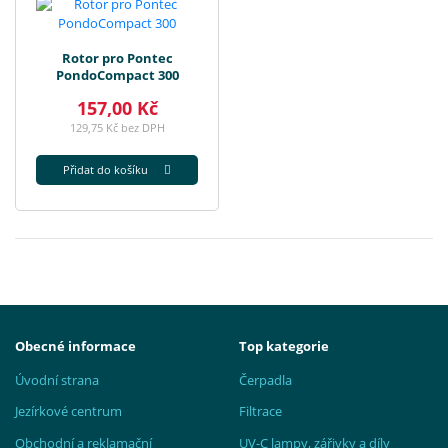
Rotor pro Pontec
PondoCompact 300
157,00 Kč
129,75 Kč bez DPH
Přidat do košíku
Obecné informace
Top kategorie
Úvodní strana
Čerpadla
Jezírkové centrum
Filtrace
Obchodní a reklamační
UV-C lampy, zářivky a díly