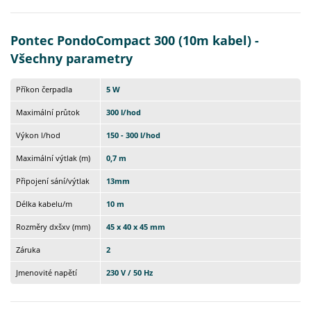
Pontec PondoCompact 300 (10m kabel) -
Všechny parametry
Příkon čerpadla
5 W
Maximální průtok
300 l/hod
Výkon l/hod
150 - 300 l/hod
Maximální výtlak (m)
0,7 m
Připojení sání/výtlak
13mm
Délka kabelu/m
10 m
Rozměry dxšxv (mm)
45 x 40 x 45 mm
Záruka
2
Jmenovité napětí
230 V / 50 Hz