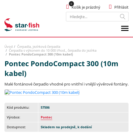
Košík je prázdný
Přihlásit
Hledat
Úvod
Čerpadla, jezírková čerpadla
Čerpadla s výkonem do 10 000 l/hod., čerpadla do jezírka
Pontec PondoCompact 300 (10m kabel)
Pontec PondoCompact 300 (10m
kabel)
Malé fontánové čerpadlo vhodné pro vnitřní i vnější vývěrové fontány.
Kód produktu:
57506
Výrobce:
Pontec
Dostupnost:
Skladem na prodejně, k dodání