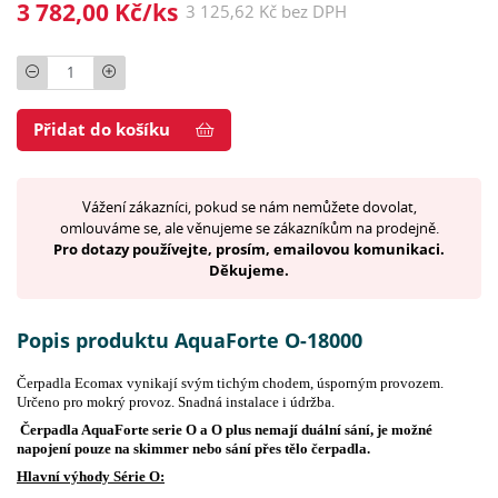
3 782,00 Kč/ks
3 125,62 Kč bez DPH
Počet
Přidat do košíku
Vážení zákazníci, pokud se nám nemůžete dovolat,
omlouváme se, ale věnujeme se zákazníkům na prodejně.
Pro dotazy používejte, prosím, emailovou komunikaci.
Děkujeme.
Popis produktu AquaForte O-18000
Čerpadla Ecomax vynikají svým tichým chodem, úsporným provozem.
Určeno pro mokrý provoz. Snadná instalace i údržba.
Čerpadla AquaForte serie O a O plus nemají duální sání, je možné
napojení pouze na skimmer nebo sání přes tělo čerpadla.
Hlavní výhody Série O: