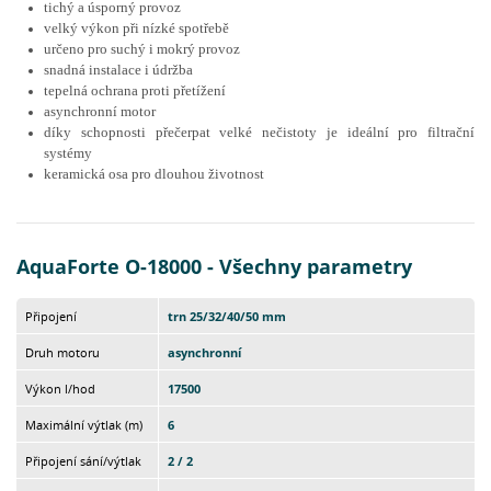
tichý a úsporný provoz
velký výkon při nízké spotřebě
určeno pro suchý i mokrý provoz
snadná instalace i údržba
tepelná ochrana proti přetížení
asynchronní motor
díky schopnosti přečerpat velké nečistoty
je ideální pro filtrační
systémy
keramická osa pro dlouhou životnost
AquaForte O-18000 - Všechny parametry
Připojení
trn 25/32/40/50 mm
Druh motoru
asynchronní
Výkon l/hod
17500
Maximální výtlak (m)
6
Připojení sání/výtlak
2 / 2