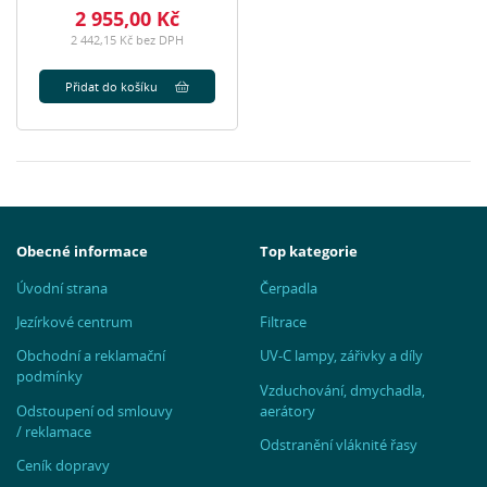
2 955,00 Kč
2 442,15 Kč bez DPH
Přidat do košíku
Obecné informace
Top kategorie
Úvodní strana
Čerpadla
Jezírkové centrum
Filtrace
Obchodní a reklamační
UV-C lampy, zářivky a díly
podmínky
Vzduchování, dmychadla,
Odstoupení od smlouvy
aerátory
/ reklamace
Odstranění vláknité řasy
Ceník dopravy