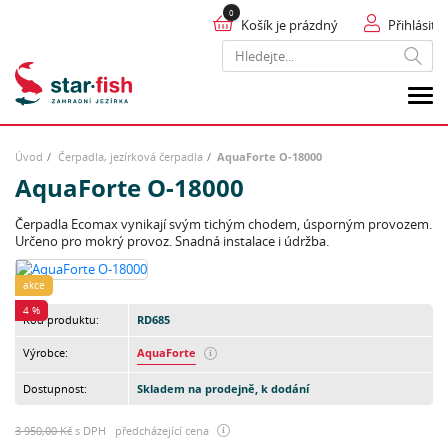
Košík je prázdný
Přihlásit
Hledat
Úvod
Čerpadla, jezírková čerpadla
AquaForte O-18000
AquaForte O-18000
Čerpadla Ecomax vynikají svým tichým chodem, úsporným provozem.
Určeno pro mokrý provoz. Snadná instalace i údržba.
akce
4 %
Kód produktu:
RD685
Výrobce:
AquaForte
Dostupnost:
Skladem na prodejně, k dodání
3 950,00 Kč
s DPH předcházející cena