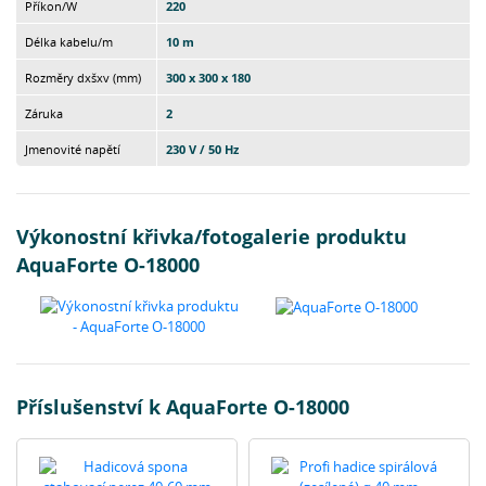
Příkon/W
220
Délka kabelu/m
10 m
Rozměry dxšxv (mm)
300 x 300 x 180
Záruka
2
Jmenovité napětí
230 V / 50 Hz
Výkonostní křivka/fotogalerie produktu
AquaForte O-18000
Příslušenství k AquaForte O-18000