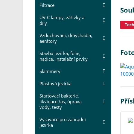
Filtrace
Sou
UV-C lampy, zářivky a
díly
Tech
Vzduchování, dmychadla,
aerátory
Fot
Stavba jezírka, fólie,
hadice, instalační prvky
Skimmery
Plastová jezírka
Startovací bakterie,
Přís
likvidace řas, úprava
vody, testy
Vysavače pro zahradní
jezírka