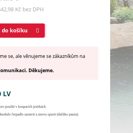
842,98 Kč bez DPH
t do košíku
me se, ale věnujeme se zákazníkům na
 komunikaci. Děkujeme.
0 LV
o použití v koupacích jezírkách.
duše čerpadlo zastavit a znovu spusti (tlačítko pauza).