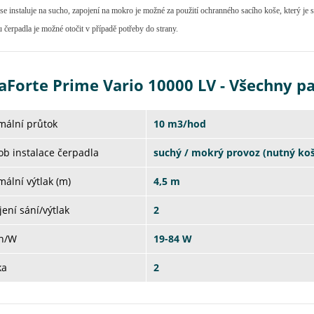
se instaluje na sucho, zapojení na mokro je možné za použití ochranného sacího koše, který je s
u čerpadla je možné otočit v případě potřeby do strany.
aForte Prime Vario 10000 LV - Všechny p
mální průtok
10 m3/hod
b instalace čerpadla
suchý / mokrý provoz (nutný koš
ální výtlak (m)
4,5 m
jení sání/výtlak
2
on/W
19-84 W
ka
2