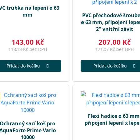
VC trubka na lepení ø 63
mm
PVC přechodové šroube
ø 63 mm, připojení lepe
2" vnitřní závit
143,00 Kč
207,00 Kč
118,18 Kč bez DPH
171,07 Kč bez DPH
Přidat do košíku
Přidat do košíku
Flexi hadice ø 63 mm
připojení lepení x lepe
Ochranný sací koš pro
AquaForte Prime Vario
10000