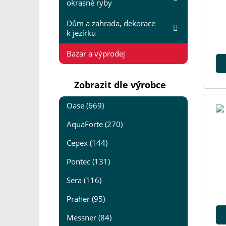
okrasné ryby
Dům a zahrada, dekorace
k jezírku
Bazar a výprodej
Zobrazit dle výrobce
Oase (669)
AquaForte (270)
Cepex (144)
Pontec (131)
Sera (116)
Praher (95)
Messner (84)