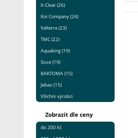
X-Clear (26)
Koi Company (24)
Valterra (23)
TMC (22)
Aquaking (19)
Sicce (19)
BAKTOMA (15)
Jebao (15)
Všichni výrobci
Zobrazit dle ceny
do 200 kč