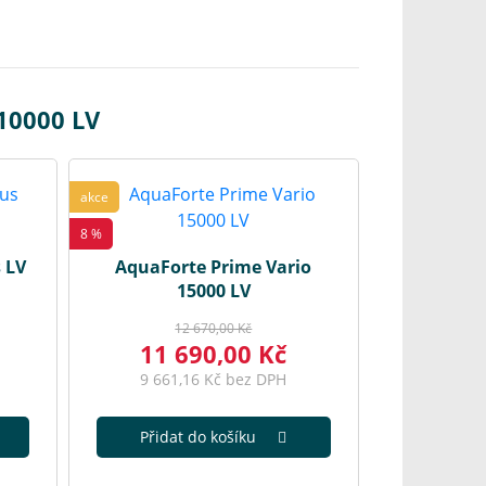
10000 LV
akce
8 %
 LV
AquaForte Prime Vario
15000 LV
12 670,00 Kč
11 690,00 Kč
9 661,16 Kč bez DPH
Přidat do košíku