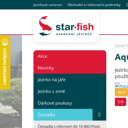
Jezírkové centrum
Obchodní
a reklamační
podmínky
D
Úvod
Aq
Akce
Novinky
Jezír
použit
Jezírko na jaře
Jezírko v zimě
akce
5 %
Dárkové poukazy
Čerpadla
Čerpadla s výkonem do 10 000 l/hod.