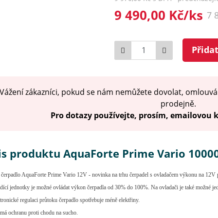
9 490,00 Kč/ks
7 
Počet
Přida
Vážení zákazníci, pokud se nám nemůžete dovolat, omlouvá
prodejně.
Pro dotazy používejte, prosím, emailovou
is produktu AquaForte Prime Vario 1000
 čerpadlo AquaForte Prime Vario 12V - novinka na trhu čerpadel s ovladačem výkonu na 12V pr
dící jednotky je možné ovládat výkon čerpadla od 30% do 100%. Na ovladači je také možné jedno
tronické regulaci průtoku čerpadlo spotřebuje méně elektřiny.
má ochranu proti chodu na sucho.