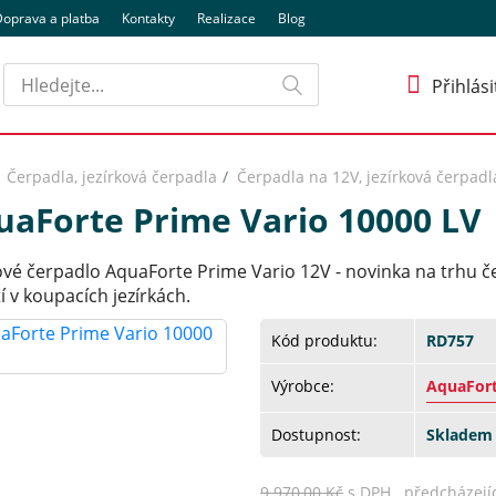
oprava a platba
Kontakty
Realizace
Blog
Hledat
Přihlási
Čerpadla, jezírková čerpadla
Čerpadla na 12V, jezírková čerpadl
uaForte Prime Vario 10000 LV
kové čerpadlo AquaForte Prime Vario 12V - novinka na trhu 
í v koupacích jezírkách.
Kód produktu:
RD757
Výrobce:
AquaFor
Dostupnost:
Skladem 
9 970,00 Kč
s DPH předcházejíc