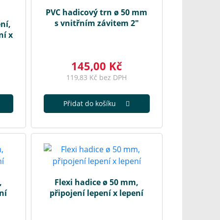
PVC hadicový trn ø 50 mm
s vnitřním závitem 2"
ní,
ní x
145,00 Kč
119,83 Kč bez DPH
Přidat do košíku
,
Flexi hadice ø 50 mm,
ní
připojení lepení x lepení