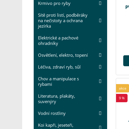
Krmivo pro ryby
P
Sítě proti listí, podběráky
na nečistoty a ochrana
jezírka
Elektrické a pachové
ohradníky
Osvětlení, elektro, topení
Léčiva, zdraví ryb, sůl
Chov a manipulace s
rybami
akce
Literatura, plakáty,
9 %
suvenýry
Vodní rostliny
Koi kapři, jeseteři,