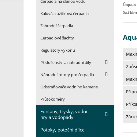
Čerpadla na slanou vodu
Čerpadlo 
Sací hlav
Kalová a užitková čerpadla
Zahradní čerpadla
Aqu
Čerpadlové šachty
Regulátory výkonu
Maxi
Příslušenství a náhradní díly
Způso
Náhradní rotory pro čerpadla
Maxim
Odstraňovače vodního kamene
Připo
Průtokoměry
Přík
Fontány, trysky, vodní
Záru
hry a vodopády
Potoky, potoční dílce