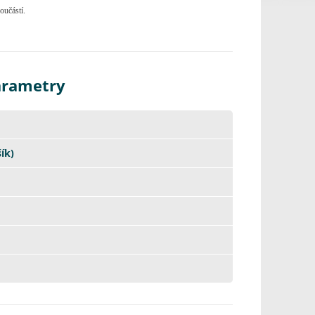
oučástí.
arametry
ík)