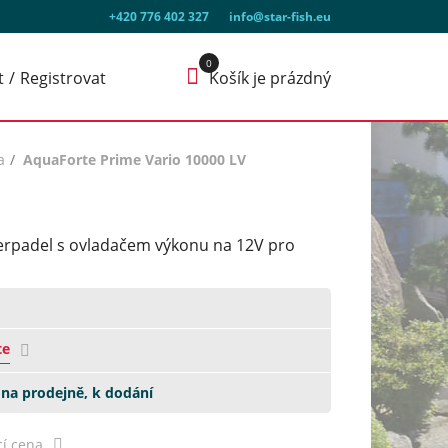
+420 776 402 327
info@star-fish.eu
t
Registrovat
Košík je prázdný
a
AquaForte Prime Vario 10000 LV
čerpadel s ovladačem výkonu na 12V pro
te
na prodejně, k dodání
í cena