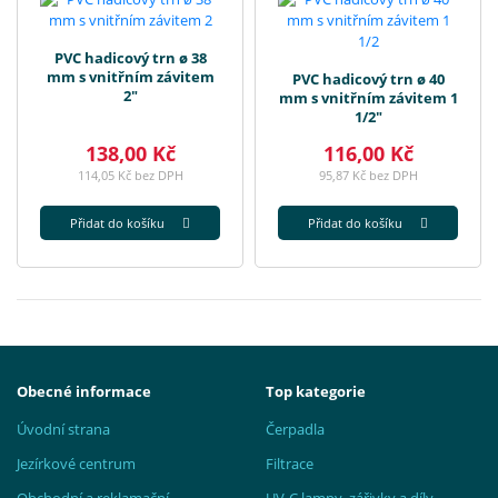
PVC hadicový trn ø 38
mm s vnitřním závitem
PVC hadicový trn ø 40
2"
mm s vnitřním závitem 1
1/2"
138,00 Kč
116,00 Kč
114,05 Kč bez DPH
95,87 Kč bez DPH
Přidat do košíku
Přidat do košíku
Obecné informace
Top kategorie
Úvodní strana
Čerpadla
Jezírkové centrum
Filtrace