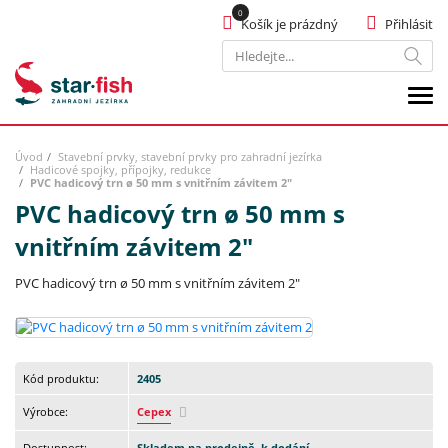
Košík je prázdný
Přihlásit
Hledat
Úvod
Stavební prvky, stavební prvky pro zahradní jezírka
Hadicové spojky, přípojky, redukce
PVC hadicový trn ø 50 mm s vnitřním závitem 2"
PVC hadicový trn ø 50 mm s
vnitřním závitem 2"
PVC hadicový trn ø 50 mm s vnitřním závitem 2"
Kód produktu:
2405
Výrobce:
Cepex
Dostupnost:
Skladem na prodejně, k dodání