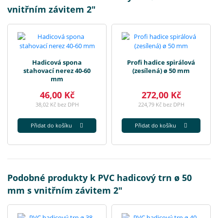
vnitřním závitem 2"
Hadicová spona
Profi hadice spirálová
stahovací nerez 40-60
(zesílená) ø 50 mm
mm
46,00 Kč
272,00 Kč
38,02 Kč bez DPH
224,79 Kč bez DPH
Přidat do košíku
Přidat do košíku
Podobné produkty k PVC hadicový trn ø 50
mm s vnitřním závitem 2"