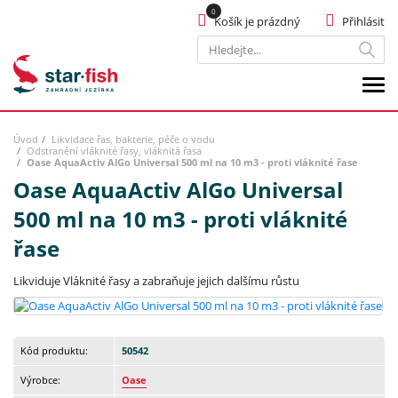
Košík je prázdný
Přihlásit
Hledat
Úvod
Likvidace řas, bakterie, péče o vodu
Odstranění vláknité řasy, vláknitá řasa
Oase AquaActiv AlGo Universal 500 ml na 10 m3 - proti vláknité řase
Oase AquaActiv AlGo Universal
500 ml na 10 m3 - proti vláknité
řase
Likviduje Vláknité řasy a zabraňuje jejich dalšímu růstu
Kód produktu:
50542
Výrobce:
Oase