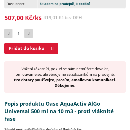
Dostupnost:
Skladem na prodejně, k dodání
507,00 Kč/ks
419,01 Kč bez DPH
Počet
Přidat do košíku
Vážení zákazníci, pokud se nám nemůžete dovolat,
omlouváme se, ale věnujeme se zákazníkům na prodejně.
Pro dotazy používejte, prosím, emailovou komunikaci.
Děkujeme.
Popis produktu Oase AquaActiv AlGo
Universal 500 ml na 10 m3 - proti vláknité
řase
Působí proti nejběžnějším druhům vláknitých řas