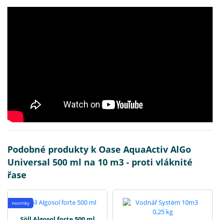
Podobné produkty k Oase AquaActiv AlGo
Universal 500 ml na 10 m3 - proti vláknité
řase
novinky
Söll Algosol forte 500 ml