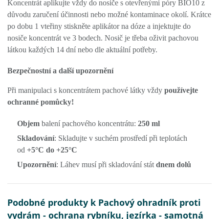
Koncentrát aplikujte vždy do nosiče s otevřenými póry BIO10 z
důvodu zaručení účinnosti nebo možné kontaminace okolí. Krátce
po dobu 1 vteřiny stiskněte aplikátor na dóze a injektujte do
nosiče kon­centrát ve 3 bodech. Nosič je třeba oživit pachovou
látkou každých 14 dní nebo dle aktuální potřeby.
Bezpečnostní a další upozornění
Při manipulaci s koncentrátem pachové látky vždy
používejte
ochranné pomůcky!
Objem
balení pachového koncentrátu:
250 ml
Skladování
: Skladujte v suchém prostředí při teplotách
od
+5°C do +25°C
Upozornění
: Láhev musí při skladování stát
dnem dolů
Podobné produkty k Pachový ohradník proti
vydrám - ochrana rybníku, jezírka - samotná