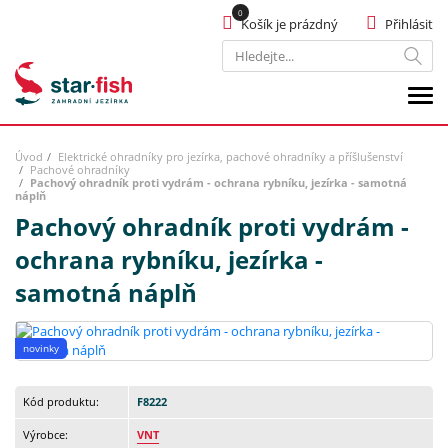
Košík je prázdný
Přihlásit
Hledat
Úvod
Elektrické ohradníky pro jezírka, pachové ohradníky a příšlušenství
Pachové ohradníky
Pachový ohradník proti vydrám - ochrana rybníku, jezírka - samotná
náplň
Pachový ohradník proti vydrám -
ochrana rybníku, jezírka -
samotná náplň
novinky
Kód produktu:
F8222
Výrobce:
VNT