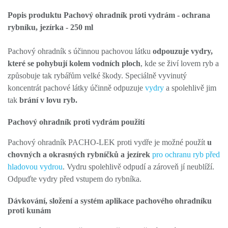
Popis produktu Pachový ohradník proti vydrám - ochrana
rybníku, jezírka - 250 ml
Pachový ohradník s účinnou pachovou látku
odpouzuje vydry,
které se pohybují kolem vodních ploch
, kde se živí lovem ryb a
způsobuje tak rybářům velké škody. Speciálně vyvinutý
koncentrát pachové látky účinně odpuzuje
vydry
a spolehlivě jim
tak
brání v lovu ryb.
Pachový ohradník proti vydrám použití
Pachový ohradník PACHO-LEK proti vydře je možné použít
u
chovných a okrasných rybníčků a jezírek
pro ochranu ryb před
hladovou vydrou
. Vydru spolehlivě odpudí a zároveň jí neublíží.
Odpuďte vydry před vstupem do rybníka.
Dávkování, složení a systém aplikace pachového ohradníku
proti kunám