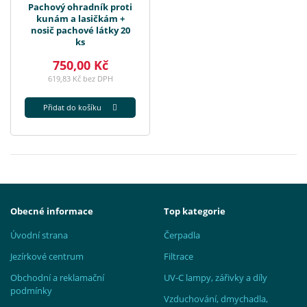
Pachový ohradník proti
kunám a lasičkám +
nosič pachové látky 20
ks
750,00 Kč
619,83 Kč bez DPH
Přidat do košíku
Obecné informace
Top kategorie
Úvodní strana
Čerpadla
Jezírkové centrum
Filtrace
Obchodní a reklamační
UV-C lampy, zářivky a díly
podmínky
Vzduchování, dmychadla,