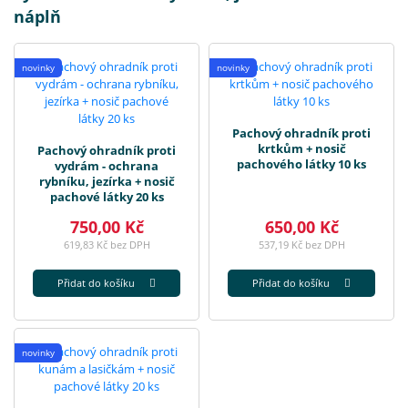
náplň
novinky
novinky
Pachový ohradník proti
krtkům + nosič
Pachový ohradník proti
pachového látky 10 ks
vydrám - ochrana
rybníku, jezírka + nosič
pachové látky 20 ks
750,00 Kč
650,00 Kč
619,83 Kč bez DPH
537,19 Kč bez DPH
Přidat do košíku
Přidat do košíku
novinky