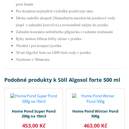
proti řasám
Pro dosažení nejlepších výsledků používejte ráno
Dávku nařeďte alespoň 20násobným množstvím jezírkové vody
(např. v zahradní konvičce) a rovnoměrně nalijte do jezírka
Zabraňte kontaktu neředěného přípravku s vodními rostlinami
Ryby mohou během léčby zůstat v jezírku
Vhodné i pro koupací jezírka
50 ml AlgoSol forte na 1000 litrů vody v jezírku
Vyrobeno v Německu
Podobné produkty k Söll Algosol forte 500 ml
Home Pond Super Pond
Home Pond Winter Pond
200g na 10m3
500g
453,00 Kč
463,00 Kč