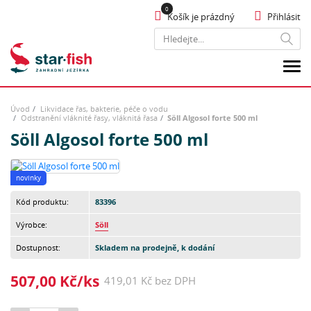
Košík je prázdný
Přihlásit
Hledat
Úvod
Likvidace řas, bakterie, péče o vodu
Odstranění vláknité řasy, vláknitá řasa
Söll Algosol forte 500 ml
Söll Algosol forte 500 ml
novinky
Kód produktu:
83396
Výrobce:
Söll
Dostupnost:
Skladem na prodejně, k dodání
507,00 Kč/ks
419,01 Kč bez DPH