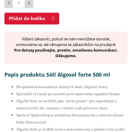
Počet
Přidat do košíku
Vážení zákazníci, pokud se nám nemůžete dovolat,
omlouváme se, ale věnujeme se zákazníkům na prodejně.
Pro dotazy používejte, prosím, emailovou komunikaci.
Děkujeme.
Popis produktu Söll Algosol forte 500 ml
Dvojnásobná koncentrace účinných látek (AlgoSol forte)
Speciálně vyvinuté pro použití proti masivnímu napadení řasami
AlgoSol forte se osvědčil jako "první pomoc" pro nepoddajné a
masivní květy řas, zejména v zelené vodě (plovoucí řasy)
Spolu se SpektroSorp je potlačena fotosyntéza řas a zároveň účinně
brání růstu nových
AlgoSol forte je zvláště vysoce koncentrovaný a působí extra rychle