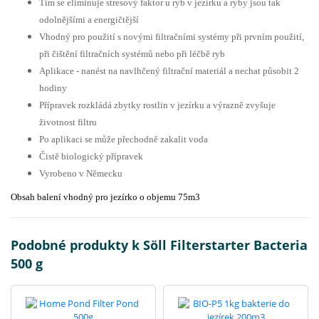
Tím se eliminuje stresový faktor u ryb v jezírku a ryby jsou tak
odolnějšími a energičtější
Vhodný pro použití s novými filtračními systémy při prvním použití,
při čištění filtračních systémů nebo při léčbě ryb
Aplikace - nanést na navlhčený filtrační materiál a nechat působit 2
hodiny
Přípravek rozkládá zbytky rostlin v jezírku a výrazně zvyšuje
životnost filtru
Po aplikaci se může přechodně zakalit voda
Čistě biologický přípravek
Vyrobeno v Německu
Obsah balení vhodný pro jezírko o objemu 75m3
Podobné produkty k Söll Filterstarter Bacteria
500 g