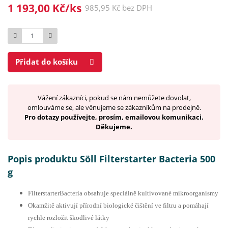
1 193,00 Kč/ks
985,95 Kč bez DPH
Počet
Přidat do košíku
Vážení zákazníci, pokud se nám nemůžete dovolat,
omlouváme se, ale věnujeme se zákazníkům na prodejně.
Pro dotazy používejte, prosím, emailovou komunikaci.
Děkujeme.
Popis produktu Söll Filterstarter Bacteria 500
g
FilterstarterBacteria obsahuje speciálně kultivované mikroorganismy
Okamžitě aktivují přírodní biologické čištění ve filtru a pomáhají
rychle rozložit škodlivé látky