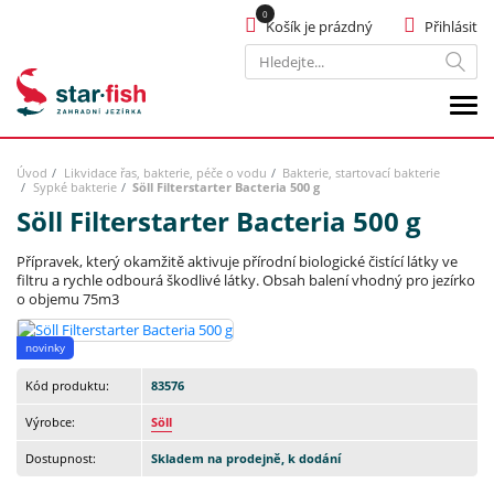
Košík je prázdný
Přihlásit
Hledat
Úvod
Likvidace řas, bakterie, péče o vodu
Bakterie, startovací bakterie
Sypké bakterie
Söll Filterstarter Bacteria 500 g
Söll Filterstarter Bacteria 500 g
Přípravek, který okamžitě aktivuje přírodní biologické čistící látky ve
filtru a rychle odbourá škodlivé látky. Obsah balení vhodný pro jezírko
o objemu 75m3
novinky
Kód produktu:
83576
Výrobce:
Söll
Dostupnost:
Skladem na prodejně, k dodání