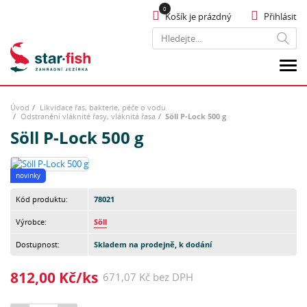
Košík je prázdný
Přihlásit
Hledat
Úvod
Likvidace řas, bakterie, péče o vodu
Odstranění vláknité řasy, vláknitá řasa
Söll P-Lock 500 g
Söll P-Lock 500 g
novinky
Kód produktu:
78021
Výrobce:
Söll
Dostupnost:
Skladem na prodejně, k dodání
812,00 Kč/ks
671,07 Kč bez DPH