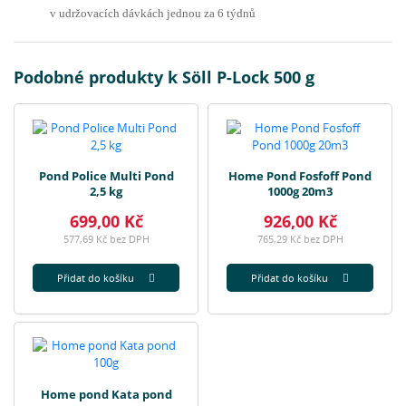
v udržovacích dávkách jednou za 6 týdnů
Podobné produkty k Söll P-Lock 500 g
Pond Police Multi Pond
Home Pond Fosfoff Pond
2,5 kg
1000g 20m3
699,00 Kč
926,00 Kč
577,69 Kč bez DPH
765,29 Kč bez DPH
Přidat do košíku
Přidat do košíku
Home pond Kata pond