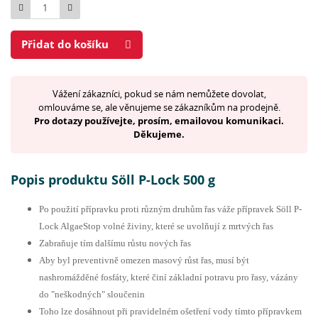
Počet
Přidat do košíku
Vážení zákazníci, pokud se nám nemůžete dovolat,
omlouváme se, ale věnujeme se zákazníkům na prodejně.
Pro dotazy používejte, prosím, emailovou komunikaci.
Děkujeme.
Popis produktu Söll P-Lock 500 g
Po použití přípravku proti různým druhům řas váže přípravek Söll P-
Lock AlgaeStop volné živiny, které se uvolňují z mrtvých řas
Zabraňuje tím dalšímu růstu nových řas
Aby byl preventivně omezen masový růst řas, musí být
nashromážděné fosfáty, které činí základní potravu pro řasy, vázány
do "neškodných" sloučenin
Toho lze dosáhnout při pravidelném ošetření vody tímto přípravkem