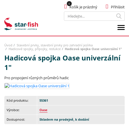
Košík je prázdný
Přihlásit
Hledat
Úvod
Stavební prvky, stavební prvky pro zahradní jezírka
Hadicové spojky, přípojky, redukce
Hadicová spojka Oase univerzální 1"
Hadicová spojka Oase univerzální
1"
Pro propojení různých průměrů hadic
Kód produktu:
55361
Výrobce:
Oase
Dostupnost:
Skladem na prodejně, k dodání