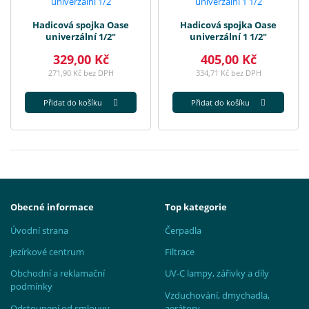
Hadicová spojka Oase
Hadicová spojka Oase
univerzální 1/2"
univerzální 1 1/2"
329,00 Kč
405,00 Kč
271,90 Kč bez DPH
334,71 Kč bez DPH
Přidat do košíku
Přidat do košíku
Obecné informace
Top kategorie
Úvodní strana
Čerpadla
Jezírkové centrum
Filtrace
Obchodní a reklamační
UV-C lampy, zářivky a díly
podmínky
Vzduchování, dmychadla,
Odstoupení od smlouvy
aerátory