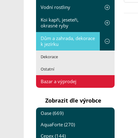
Vodní rostliny
Koi kapři, jeseteři,
okrasné ryby
Dům a zahrada, dekorace
k jezírku
Dekorace
Ostatní
Bazar a výprodej
Zobrazit dle výrobce
Oase (669)
AquaForte (270)
Cepex (144)