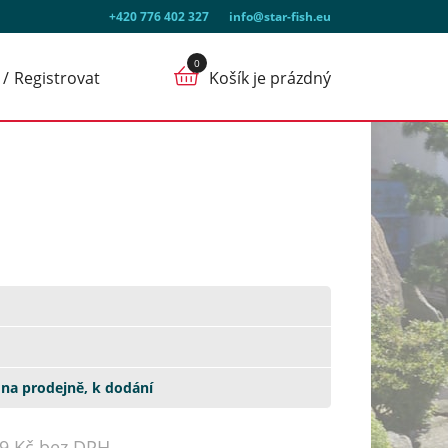
+420 776 402 327
info@star-fish.eu
Registrovat
Košík je prázdný
na prodejně, k dodání
09 Kč bez DPH