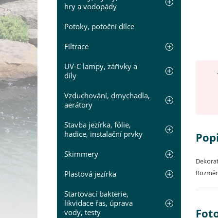
hry a vodopády
Potoky, potoční dílce
Filtrace
UV-C lampy, zářivky a
díly
Vzduchování, dmychadla,
aerátory
Stavba jezírka, fólie,
hadice, instalační prvky
Pop
Skimmery
Dekorat
Rozměry
Plastová jezírka
Startovací bakterie,
likvidace řas, úprava
Fot
vody, testy