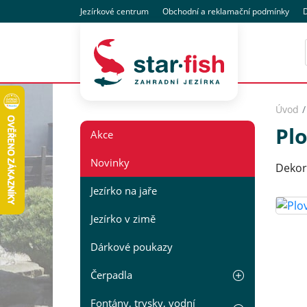
Jezírkové centrum
Obchodní
a reklamační
podmínky
D
Úvod
Pl
Akce
Novinky
Dekor
Jezírko na jaře
Jezírko v zimě
Dárkové poukazy
Čerpadla
Fontány, trysky, vodní