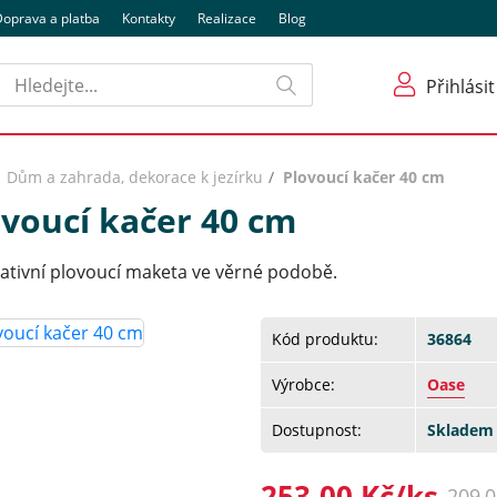
oprava a platba
Kontakty
Realizace
Blog
Hledat
Přihlásit
Dům a zahrada, dekorace k jezírku
Plovoucí kačer 40 cm
ovoucí kačer 40 cm
ativní plovoucí maketa ve věrné podobě.
Kód produktu:
36864
Výrobce:
Oase
Dostupnost:
Skladem 
253,00 Kč/ks
209,