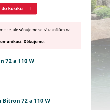
t do košíku
me se, ale věnujeme se zákazníkům na
 komunikaci. Děkujeme.
on 72 a 110 W
u Bitron 72 a 110 W