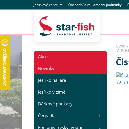
Jezírkové centrum
Obchodní
a reklamační
podmínky
D
Úvod
Přís
Akce
Čis
Novinky
Jezírko na jaře
Jezírko v zimě
Dárkové poukazy
Čerpadla
Fontány, trysky, vodní