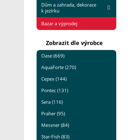
Dům a zahrada, dekorace
k jezírku
Bazar a výprodej
Zobrazit dle výrobce
Oase (669)
AquaForte (270)
Cepex (144)
Pontec (131)
Sera (116)
Praher (95)
Messner (84)
Star-Fish (83)