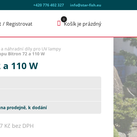
+420 776 402 327
info@star-fish.eu
t
Registrovat
Košík je prázdný
í a náhradní díly pro UV lampy
mpu Bitron 72 a 110 W
2 a 110 W
na prodejně, k dodání
87 Kč bez DPH