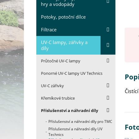
hry a vodopády
Potoky, potoční dílce
Filtrace
UV-C lampy, zářivky a
díly
Průtočné UV-C lampy
Ponorné UV-C lampy UV Technics
Popi
UV-C zářivky
Čistíc
Křemíkové trubice
Příslušenství a náhradní díly
Příslušenství a náhradní díly pro TMC
Foto
Příslušenství a náhradní díly UV
Technics