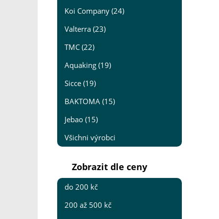
Koi Company (24)
Valterra (23)
TMC (22)
Aquaking (19)
Sicce (19)
BAKTOMA (15)
Jebao (15)
Všichni výrobci
Zobrazit dle ceny
do 200 kč
200 až 500 kč