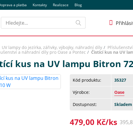
oprava a platba
Kontakty
Realizace
Blog
Hledat
Přihlási
UV lampy do jezírka, zářivky, výbojky, náhradní díly
Příslušenstv
lušenství a náhradní díly pro Oase a Pontec
Čistící kus na UV la
tící kus na UV lampu Bitron 7
Kód produktu:
35327
Výrobce:
Oase
Dostupnost:
Skladem 
479,00 Kč/ks
395,