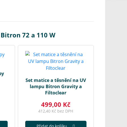
Bitron 72 a 110 W
py
Set matice a těsnění na UV
lampu Bitron Gravity a
Filtoclear
499,00 Kč
412,40 Kč bez DPH
Přidat do košíku