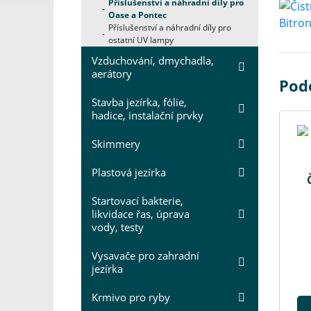
Příslušenství a náhradní díly pro
Oase a Pontec
Příslušenství a náhradní díly pro
ostatní UV lampy
Vzduchování, dmychadla,
aerátory
Podo
Stavba jezírka, fólie,
hadice, instalační prvky
Skimmery
Plastová jezírka
Startovací bakterie,
likvidace řas, úprava
vody, testy
Vysavače pro zahradní
jezírka
Krmivo pro ryby