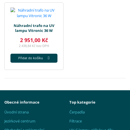
Náhradní trafo na UV
lampu Vitronic 36 W
2 951,00 Kč
2 438,84 Kč bez DPH
Přidat do košíku
Obecné informace
Top kategorie
Úvodní strana
Čerpadla
Jezírkové centrum
Filtrace