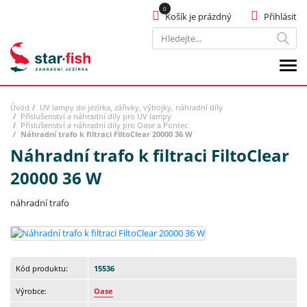
Košík je prázdný
Přihlásit
Hledat
Úvod
UV lampy do jezírka, zářivky, výbojky, náhradní díly
Příslušenství a náhradní díly pro UV lampy
Příslušenství a náhradní díly pro Oase a Pontec
Náhradní trafo k filtraci FiltoClear 20000 36 W
Náhradní trafo k filtraci FiltoClear
20000 36 W
náhradní trafo
Kód produktu:
15536
Výrobce:
Oase