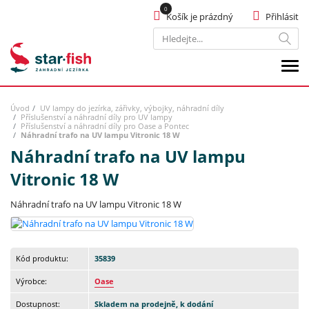
Košík je prázdný
Přihlásit
Hledat
Úvod
UV lampy do jezírka, zářivky, výbojky, náhradní díly
Příslušenství a náhradní díly pro UV lampy
Příslušenství a náhradní díly pro Oase a Pontec
Náhradní trafo na UV lampu Vitronic 18 W
Náhradní trafo na UV lampu
Vitronic 18 W
Náhradní trafo na UV lampu Vitronic 18 W
Kód produktu:
35839
Výrobce:
Oase
Dostupnost:
Skladem na prodejně, k dodání