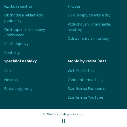
Jezírkové centrum
Filtrace
Obchodní a reklamační
UV-C lampy, zářivky a díly
podmínky
Vzduchování, dmychadla,
Odstoupení od smlouvy
aerátory
/ reklamace
Odstranění vláknité řasy
Ceník dopravy
Kontakty
Speciální nabídky
Mohlo by Vás zajímat
Akce
Web Star-fish.eu
Novinky
Zahradní jezírka blog
Bazar a výprodej
Star-fish na Facebooku
Star-fish na YouTube
© 2026 Star-fish jezírka s.r.o.