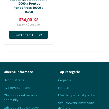
10000 a Pontec
PondoPress 10000 a
15000
634,00 Kč
523,97 Kč bez DPH
Přidat do košíku
Obecné informace
Top kategorie
Úvodní strana
Čerpadla
Jezírkové centrum
Filtrace
Obchodní a reklamační
UV-C lampy, zářivky a díly
podmínky
Vzduchování, dmychadla,
Odstoupení od smlouvy
aerátory