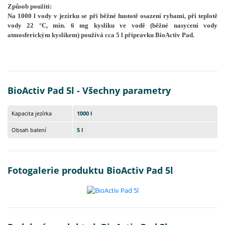
Způsob použití:
Na 1000 l vody v jezírku se při běžné hustotě osazení rybami, při teplotě
vody 22 °C, min. 6 mg kyslíku ve vodě (běžné nasycení vody
atmosferickým kyslíkem) používá cca 5 l přípravku BioActiv Pad.
BioActiv Pad 5l - Všechny parametry
Kapacita jezírka
1000 l
Obsah balení
5 l
Fotogalerie produktu BioActiv Pad 5l