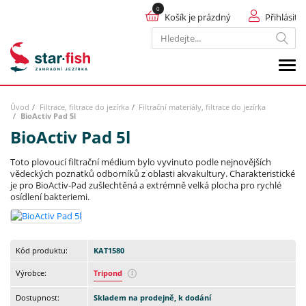
Košík je prázdný
Přihlásit
Hledat
Úvod
Filtrace, filtrace do jezírka
Filtrační materiály, filtrace do jezírka
BioActiv Pad 5l
BioActiv Pad 5l
Toto plovoucí filtrační médium bylo vyvinuto podle nejnovějších
vědeckých poznatků odborníků z oblasti akvakultury. Charakteristické
je pro BioActiv-Pad zušlechtěná a extrémně velká plocha pro rychlé
osídlení bakteriemi.
Kód produktu:
KAT1580
Výrobce:
Tripond
Dostupnost:
Skladem na prodejně, k dodání