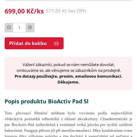
699,00 Kč/ks
577,69 Kč bez DPH
Počet
Přidat do košíku
Vážení zákazníci, pokud se nám nemůžete dovolat,
omlouváme se, ale věnujeme se zákazníkům na prodejně.
Pro dotazy používejte, prosím, emailovou komunikaci.
Děkujeme.
Popis produktu BioActiv Pad 5l
Toto plovoucí filtrační médium bylo vyvinuto podle nejnovějších
vědeckých poznatků odborníků z oblasti akvakultury. Charakteristické je
pro BioActiv-Pad zušlechtěná a extrémně velká plocha pro rychlé osídlení
bakteriemi. Funguje přitom již při menším množství. Díky konkávnímu tvaru
funguje díky vířivému pohybu a tím dochází k samočištění od nečistot a