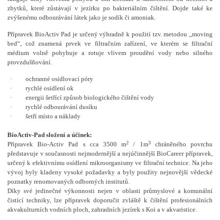
zbytků, které zůstávají v jezírku po bakteriálním čištění. Dojde také ke
zvýšenému odbourávání látek jako je sodík či amoniak.
Přípravek BioActiv Pad je určený výhradně k použití tzv. metodou „moving
bed“, což znamená prvek ve filtračním zařízení, ve kterém se filtrační
médium volně pohybuje a rotuje vlivem proudění vody nebo silného
provzdušňování.
·
ochranné osídlovací póry
·
rychlé osídlení ok
·
energii šetřící způsob biologického čištění vody
·
rychlé odbourávání dusíku
·
šetří místo a náklady
BioActiv-Pad složení a účinek:
2
3
Přípravek Bio-Activ Pad s cca 3500 m
/ 1m
chráněného povrchu
představuje v současnosti nejmodernější a nejúčinnější BioCareer přípravek,
určený k efektivnímu osídlení mikroorganismy ve filtrační technice. Na jeho
vývoj byly kladeny vysoké požadavky a byly použity nejnovější vědecké
poznatky renomovaných odborných institutů.
Díky své jedinečné výkonnosti nejen v oblasti průmyslové a komunální
čistící techniky, lze přípravek doporučit zvláště k čištění profesionálních
akvakulturních vodních ploch, zahradních jezírek s Koi a v akvaristice.