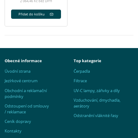
2 064,46 Kč bez DPH
Přidat do košíku
Obecné informace
Top kategorie
Úvodní strana
Čerpadla
Jezírkové centrum
Filtrace
Obchodní a reklamační
UV-C lampy, zářivky a díly
podmínky
Vzduchování, dmychadla,
Odstoupení od smlouvy
aerátory
/ reklamace
Odstranění vláknité řasy
Ceník dopravy
Kontakty