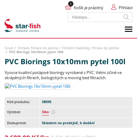
Košík je prázdný
Přihlásit
Hledat
Úvod
Filtrace, filtrace do jezírka
Filtrační materiály, filtrace do jezírka
PVC Biorings 10x10mm pytel 100l
PVC Biorings 10x10mm pytel 100l
Vysoce kvalitní potápivé bioringy vyrobené z PVC. Velmi účiné ve
skrápěných filtrech, biologických a moving bed filtracích.
Kód produktu:
SB595
Výrobce:
Sibo
Dostupnost:
Skladem na prodejně, k dodání