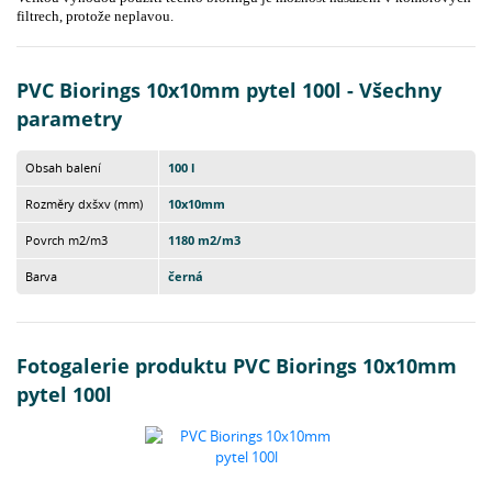
filtrech, protože neplavou.
PVC Biorings 10x10mm pytel 100l - Všechny
parametry
Obsah balení
100 l
Rozměry dxšxv (mm)
10x10mm
Povrch m2/m3
1180 m2/m3
Barva
černá
Fotogalerie produktu PVC Biorings 10x10mm
pytel 100l