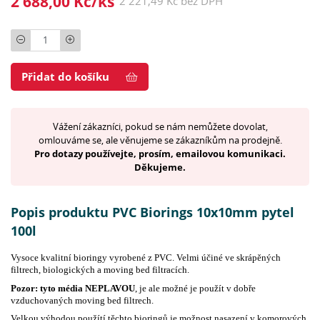
2 688,00 Kč/ks
2 221,49 Kč bez DPH
Počet
Přidat do košíku
Vážení zákazníci, pokud se nám nemůžete dovolat,
omlouváme se, ale věnujeme se zákazníkům na prodejně.
Pro dotazy používejte, prosím, emailovou komunikaci.
Děkujeme.
Popis produktu PVC Biorings 10x10mm pytel
100l
Vysoce kvalitní bioringy vyrobené z PVC. Velmi účiné ve skrápěných
filtrech, biologických a moving bed filtracích.
Pozor: tyto média NEPLAVOU
, je ale možné je použít v dobře
vzduchovaných moving bed filtrech.
Velkou výhodou použítí těchto bioringů je možnost nasazení v komorových