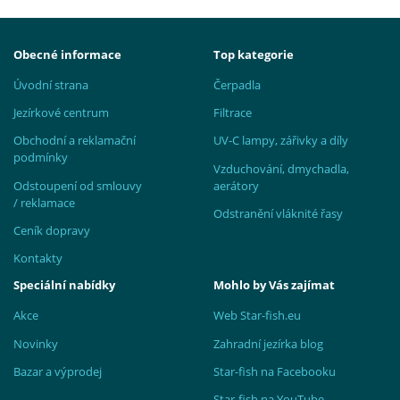
Obecné informace
Top kategorie
Úvodní strana
Čerpadla
Jezírkové centrum
Filtrace
Obchodní a reklamační
UV-C lampy, zářivky a díly
podmínky
Vzduchování, dmychadla,
Odstoupení od smlouvy
aerátory
/ reklamace
Odstranění vláknité řasy
Ceník dopravy
Kontakty
Speciální nabídky
Mohlo by Vás zajímat
Akce
Web Star-fish.eu
Novinky
Zahradní jezírka blog
Bazar a výprodej
Star-fish na Facebooku
Star-fish na YouTube