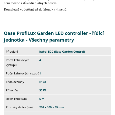
není možné z důvodu platných norem.
Kompletně vodotěsné až do hloubky 4 metrů.
Oase ProfiLux Garden LED controller - řídící
jednotka - Všechny parametry
Připojení
kabel EGC (Easy Garden Control)
Počet kabelových
4
výstupů
Počet kabelových vstupů
1
Třída ochrany
IP 68
Příkon/W
30 W
Délka kabelu/m
5 m
Rozměry dxšxv (mm)
210 x 109 x 69 mm