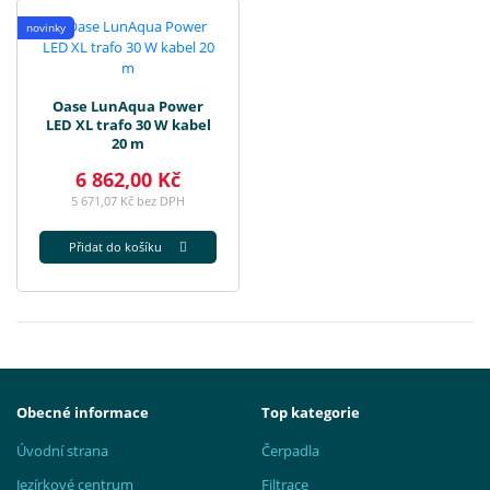
novinky
Oase LunAqua Power
LED XL trafo 30 W kabel
20 m
6 862,00 Kč
5 671,07 Kč bez DPH
Přidat do košíku
Obecné informace
Top kategorie
Úvodní strana
Čerpadla
Jezírkové centrum
Filtrace