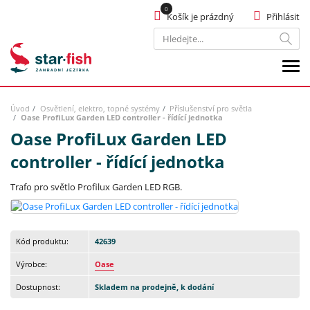
Košík je prázdný
Přihlásit
Hledat
Úvod
Osvětlení, elektro, topné systémy
Příslušenství pro světla
Oase ProfiLux Garden LED controller - řídící jednotka
Oase ProfiLux Garden LED
controller - řídící jednotka
Trafo pro světlo Profilux Garden LED RGB.
Kód produktu:
42639
Výrobce:
Oase
Dostupnost:
Skladem na prodejně, k dodání