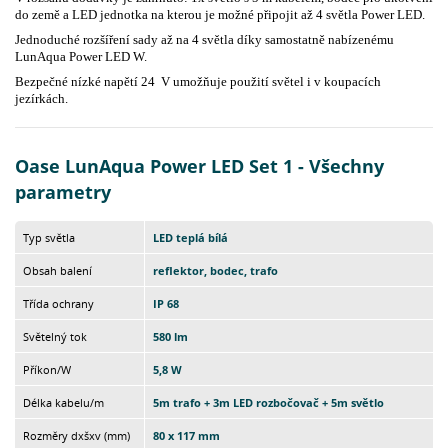
do země a LED jednotka na kterou je možné připojit až 4 světla Power LED.
Jednoduché rozšíření sady až na 4 světla díky samostatně nabízenému
LunAqua Power LED W.
Bezpečné nízké napětí 24 V umožňuje použití světel i v koupacích
jezírkách.
Oase LunAqua Power LED Set 1 - Všechny
parametry
Typ světla
LED teplá bílá
Obsah balení
reflektor, bodec, trafo
Třída ochrany
IP 68
Světelný tok
580 lm
Příkon/W
5,8 W
Délka kabelu/m
5m trafo + 3m LED rozbočovač + 5m světlo
Rozměry dxšxv (mm)
80 x 117 mm