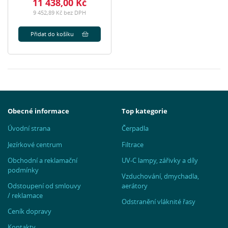
11 438,00 Kč
9 452,89 Kč bez DPH
Přidat do košíku
Obecné informace
Top kategorie
Úvodní strana
Čerpadla
Jezírkové centrum
Filtrace
Obchodní a reklamační
UV-C lampy, zářivky a díly
podmínky
Vzduchování, dmychadla,
Odstoupení od smlouvy
aerátory
/ reklamace
Odstranění vláknité řasy
Ceník dopravy
Kontakty