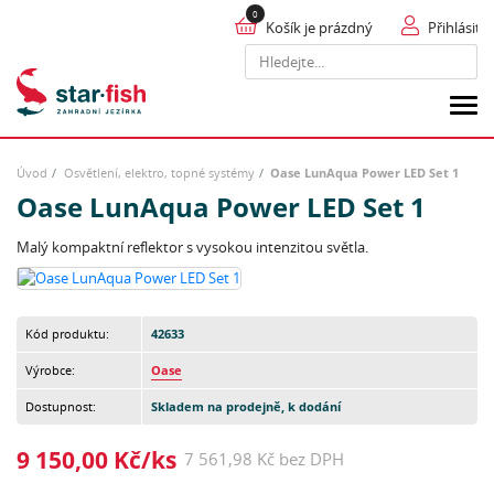
Košík je prázdný
Přihlásit
Hledat
Úvod
Osvětlení, elektro, topné systémy
Oase LunAqua Power LED Set 1
Oase LunAqua Power LED Set 1
Malý kompaktní reflektor s vysokou intenzitou světla.
Kód produktu:
42633
Výrobce:
Oase
Dostupnost:
Skladem na prodejně, k dodání
9 150,00 Kč/ks
7 561,98 Kč bez DPH