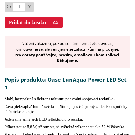
Počet
Přidat do košíku
Vážení zákazníci, pokud se nám nemůžete dovolat,
omlouváme se, ale věnujeme se zákazníkům na prodejně.
Pro dotazy používejte, prosím, emailovou komunikaci.
Děkujeme.
Popis produktu Oase LunAqua Power LED Set
1
Malý, kompaktní reflektor s robustní podvodní spojovací technikou.
Dává překvapivě hodně světla a přitom je ještě úsporný z hlediska spotřeby
elektrické energie.
Jeden z nejsilnějších LED reflektorů pro jezírka.
Příkon pouze 5,8 W, přitom stejná světelná výkonnost jako 50 W žárovka.
V rozsahu dodávky je zahrnuto: 1x světlo s 5 m kabelem, bodec pro ukotvení