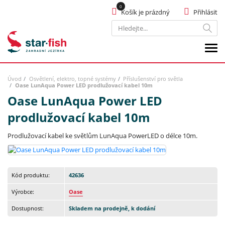
Košík je prázdný
Přihlásit
Hledat
Úvod
Osvětlení, elektro, topné systémy
Příslušenství pro světla
Oase LunAqua Power LED prodlužovací kabel 10m
Oase LunAqua Power LED
prodlužovací kabel 10m
Prodlužovací kabel ke světlům LunAqua PowerLED o délce 10m.
Kód produktu:
42636
Výrobce:
Oase
Dostupnost:
Skladem na prodejně, k dodání