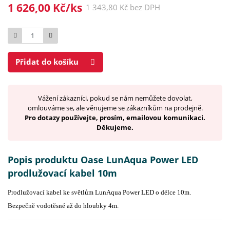
1 626,00 Kč/ks
1 343,80 Kč bez DPH
Počet
Přidat do košíku
Vážení zákazníci, pokud se nám nemůžete dovolat,
omlouváme se, ale věnujeme se zákazníkům na prodejně.
Pro dotazy používejte, prosím, emailovou komunikaci.
Děkujeme.
Popis produktu Oase LunAqua Power LED
prodlužovací kabel 10m
Prodlužovací kabel ke světlům LunAqua Power LED o délce 10m.
Bezpečně vodotěsné až do hloubky 4m.