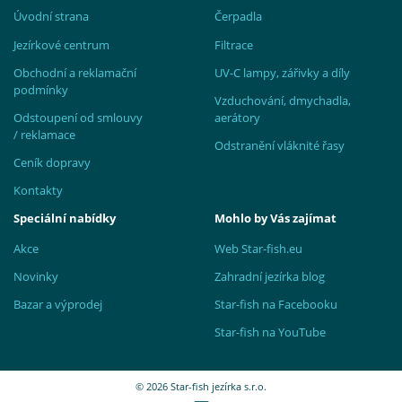
Úvodní strana
Čerpadla
Jezírkové centrum
Filtrace
Obchodní a reklamační
UV-C lampy, zářivky a díly
podmínky
Vzduchování, dmychadla,
Odstoupení od smlouvy
aerátory
/ reklamace
Odstranění vláknité řasy
Ceník dopravy
Kontakty
Speciální nabídky
Mohlo by Vás zajímat
Akce
Web Star-fish.eu
Novinky
Zahradní jezírka blog
Bazar a výprodej
Star-fish na Facebooku
Star-fish na YouTube
© 2026 Star-fish jezírka s.r.o.