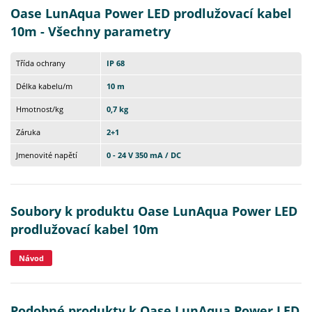
Oase LunAqua Power LED prodlužovací kabel
10m - Všechny parametry
Třída ochrany
IP 68
Délka kabelu/m
10 m
Hmotnost/kg
0,7 kg
Záruka
2+1
Jmenovité napětí
0 - 24 V 350 mA / DC
Soubory k produktu Oase LunAqua Power LED
prodlužovací kabel 10m
Návod
Podobné produkty k Oase LunAqua Power LED