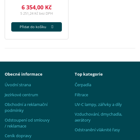
6 354,00 Kč
5 251,24 Kč bez DPH
Přidat do košíku
Obecné informace
Top kategorie
Úvodní strana
Čerpadla
Jezírkové centrum
Filtrace
Obchodní a reklamační
UV-C lampy, zářivky a díly
podmínky
Vzduchování, dmychadla,
Odstoupení od smlouvy
aerátory
/ reklamace
Odstranění vláknité řasy
Ceník dopravy