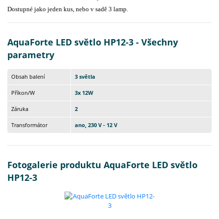
Dostupné jako jeden kus, nebo v sadě 3 lamp.
AquaForte LED světlo HP12-3 - Všechny
parametry
Obsah balení
3 světla
Příkon/W
3x 12W
Záruka
2
Transformátor
ano, 230 V - 12 V
Fotogalerie produktu AquaForte LED světlo
HP12-3