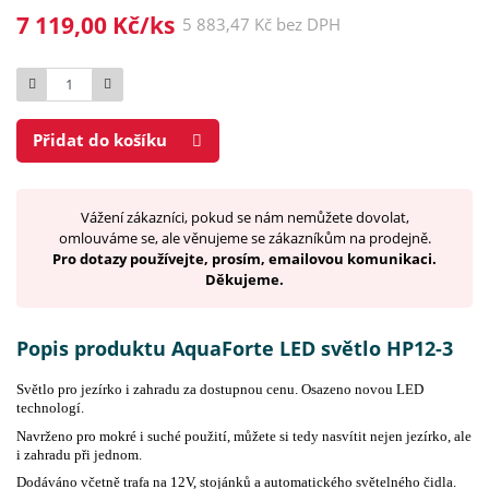
7 119,00 Kč/ks
5 883,47 Kč bez DPH
Počet
Přidat do košíku
Vážení zákazníci, pokud se nám nemůžete dovolat,
omlouváme se, ale věnujeme se zákazníkům na prodejně.
Pro dotazy používejte, prosím, emailovou komunikaci.
Děkujeme.
Popis produktu AquaForte LED světlo HP12-3
Světlo pro jezírko i zahradu za dostupnou cenu. Osazeno novou LED
technologí.
Navrženo pro mokré i suché použití, můžete si tedy nasvítit nejen jezírko, ale
i zahradu při jednom.
Dodáváno včetně trafa na 12V, stojánků a automatického světelného čidla.