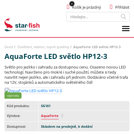
Košík je prázdný
Přihlásit
Hledat
Úvod
Osvětlení, elektro, topné systémy
AquaForte LED světlo HP12-3
AquaForte LED světlo HP12-3
Světlo pro jezírko i zahradu za dostupnou cenu. Osazeno novou LED
technologí. Navrženo pro mokré i suché použití, můžete si tedy
nasvítit nejen jezírko, ale i zahradu při jednom. Dodáváno včetně trafa
na 12V, stojánků a automatického světelného čidl
výprodej
Kód produktu:
SG161
Výrobce:
AquaForte
Dostupnost:
Skladem na prodejně, k dodání