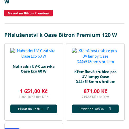
W
Návod na Bitron Premium
Příslušenství k Oase Bitron Premium 120 W
Náhradní UV-C zářivka
Oase Eco 60 W
Křemíková trubice pro
UV lampy Oase
D44x518mm s hrdlem
1 651,00 Kč
871,00 Kč
1 364,46 Kč bez DPH
719,83 Kč bez DPH
Přidat do košíku
Přidat do košíku