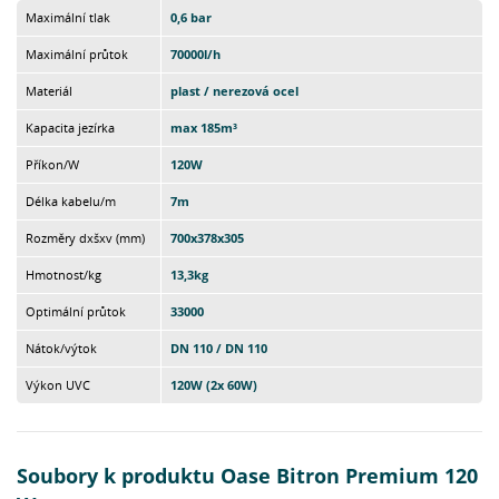
Maximální tlak
0,6 bar
Maximální průtok
70000l/h
Materiál
plast / nerezová ocel
Kapacita jezírka
max 185m³
Příkon/W
120W
Délka kabelu/m
7m
Rozměry dxšxv (mm)
700x378x305
Hmotnost/kg
13,3kg
Optimální průtok
33000
Nátok/výtok
DN 110 / DN 110
Výkon UVC
120W (2x 60W)
Soubory k produktu Oase Bitron Premium 120