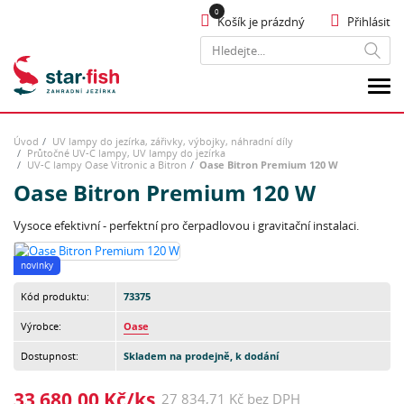
Košík je prázdný
Přihlásit
Hledat
Úvod
UV lampy do jezírka, zářivky, výbojky, náhradní díly
Průtočné UV-C lampy, UV lampy do jezírka
UV-C lampy Oase Vitronic a Bitron
Oase Bitron Premium 120 W
Oase Bitron Premium 120 W
Vysoce efektivní - perfektní pro čerpadlovou i gravitační instalaci.
novinky
Kód produktu:
73375
Výrobce:
Oase
Dostupnost:
Skladem na prodejně, k dodání
33 680,00 Kč/ks
27 834,71 Kč bez DPH