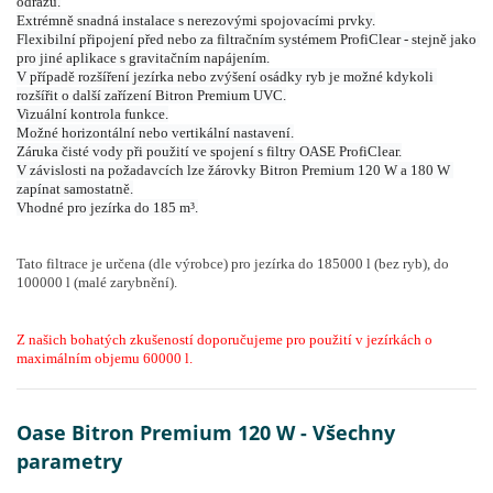
odrazu.
Extrémně snadná instalace s nerezovými spojovacími prvky.
Flexibilní připojení před nebo za filtračním systémem ProfiClear - stejně jako 
pro jiné aplikace s gravitačním napájením.
V případě rozšíření jezírka nebo zvýšení osádky ryb je možné kdykoli 
rozšířit o další zařízení Bitron Premium UVC.
Vizuální kontrola funkce.
Možné horizontální nebo vertikální nastavení.
Záruka čisté vody při použití ve spojení s filtry OASE ProfiClear.
V závislosti na požadavcích lze žárovky Bitron Premium 120 W a 180 W 
zapínat samostatně.
Vhodné pro jezírka do 185 m³.
Tato filtrace je určena (dle výrobce) pro jezírka do 185000 l (bez ryb), do
100000 l (malé zarybnění).
Z našich bohatých zkušeností doporučujeme pro použití v jezírkách o
maximálním objemu 60000 l.
Oase Bitron Premium 120 W - Všechny
parametry