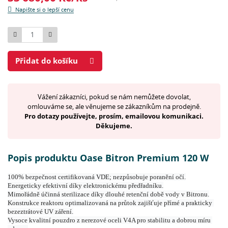
Napište si o lepší cenu
Počet
Přidat do košíku
Vážení zákazníci, pokud se nám nemůžete dovolat,
omlouváme se, ale věnujeme se zákazníkům na prodejně.
Pro dotazy používejte, prosím, emailovou komunikaci.
Děkujeme.
Popis produktu Oase Bitron Premium 120 W
100% bezpečnost certifikovaná VDE; nezpůsobuje poranění očí.
Energeticky efektivní díky elektronickému předřadníku.
Mimořádně účinná sterilizace díky dlouhé retenční době vody v Bitronu.
Konstrukce reaktoru optimalizovaná na průtok zajišťuje přímé a prakticky 
bezeztrátové UV záření.
Vysoce kvalitní pouzdro z nerezové oceli V4A pro stabilitu a dobrou míru 