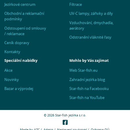
Jezírkové centrum
Filtrace
Obchodní a reklamační
UV-C lampy, zářivky a díly
podmínky
Vzduchování, dmychadla,
Odstoupení od smlouvy
aerátory
/ reklamace
Odstranění vláknité řasy
Ceník dopravy
Kontakty
Speciální nabídky
Mohlo by Vás zajímat
Akce
Web Star-fish.eu
Novinky
Zahradní jezírka blog
Bazar a výprodej
Star-fish na Facebooku
Star-fish na YouTube
© 2026 Star-fish jezírka s.r.o.
Made by
AZC
/
Admin
/
Nastavení soukromí
/
Ochrana OÚ.