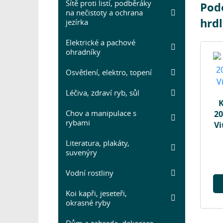
Sítě proti listí, podběráky
Pod
na nečistoty a ochrana
hrd
jezírka
Elektrické a pachové
ohradníky
Osvětlení, elektro, topení
Léčiva, zdraví ryb, sůl
K
Chov a manipulace s
20
rybami
Vi
Literatura, plakáty,
suvenýry
Vodní rostliny
Koi kapři, jeseteři,
okrasné ryby