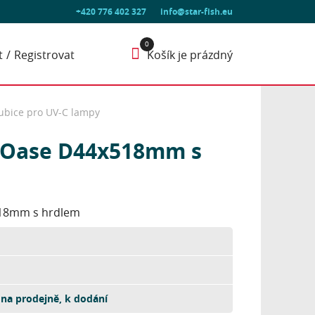
+420 776 402 327
info@star-fish.eu
t
Registrovat
Košík je prázdný
ubice pro UV-C lampy
y Oase D44x518mm s
x518mm s hrdlem
na prodejně, k dodání