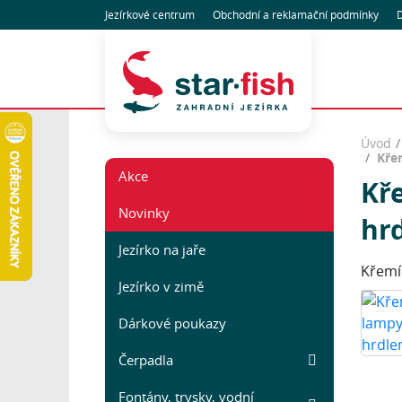
Jezírkové centrum
Obchodní
a reklamační
podmínky
D
Úvod
Kře
Akce
Kř
Novinky
hr
Jezírko na jaře
Křemí
Jezírko v zimě
Dárkové poukazy
Čerpadla
Fontány, trysky, vodní