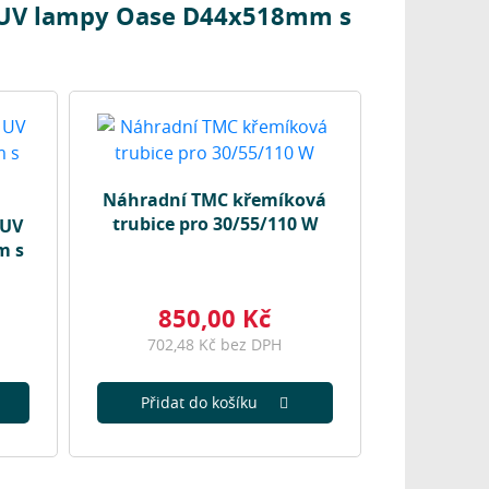
o UV lampy Oase D44x518mm s
Náhradní TMC křemíková
trubice pro 30/55/110 W
 UV
m s
850,00 Kč
702,48 Kč bez DPH
Přidat do košíku