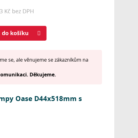
83 Kč bez DPH
t do košíku
me se, ale věnujeme se zákazníkům na
 komunikaci. Děkujeme.
lampy Oase D44x518mm s