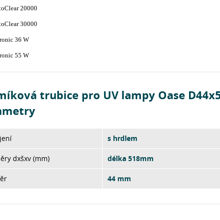
ltoClear 20000
ltoClear 30000
tronic 36 W
tronic 55 W
míková trubice pro UV lampy Oase D44x
ametry
jení
s hrdlem
ěry dxšxv (mm)
délka 518mm
ěr
44 mm