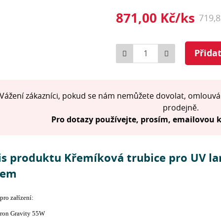
871,00 Kč/ks
719,
Počet
Přida
Vážení zákazníci, pokud se nám nemůžete dovolat, omlouvá
prodejně.
Pro dotazy používejte, prosím, emailovou
is produktu Křemíková trubice pro UV 
lem
ro zařízení:
tron Gravity 55W