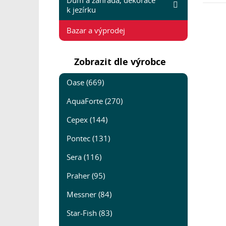
Dům a zahrada, dekorace
k jezírku
Bazar a výprodej
Zobrazit dle výrobce
Oase (669)
AquaForte (270)
Cepex (144)
Pontec (131)
Sera (116)
Praher (95)
Messner (84)
Star-Fish (83)