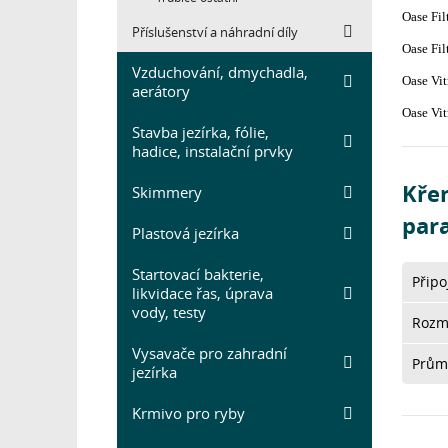
Oase Fi
Příslušenství a náhradní díly
Oase Fi
Vzduchování, dmychadla,
Oase Vi
aerátory
Oase Vi
Stavba jezírka, fólie,
hadice, instalační prvky
Kře
Skimmery
par
Plastová jezírka
Startovací bakterie,
Připo
likvidace řas, úprava
vody, testy
Rozm
Vysavače pro zahradní
Prům
jezírka
Krmivo pro ryby