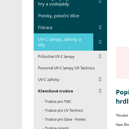
hry a vodopády
Potoky, potoční dílce
Filtrace
UV-C lampy, zářivky a
díly
Průtočné UV-C lampy
Ponorné UV-C lampy UV Technics
UV-C zářivky
Pop
Křemíkové trubice
hrd
Trubice pro TMC
Trubice pro UV Technics
Vhodné p
Trubice pro Oase - Pontec
Oase Bi
Trubice ostatní