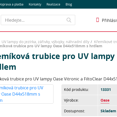
oprava a platba
Kontakty
Realizace
Blog
Hledat
Přihlási
UV lampy do jezírka, zářivky, výbojky, náhradní díly
Křemíkové tr
míková trubice pro UV lampy Oase D44x518mm s hrdlem
emíková trubice pro UV lamp
dlem
ková trubice pro UV lampy Oase Vitronic a FiltoClear D44
Kód produktu:
13331
Výrobce:
Oase
Dostupnost:
Skladem 