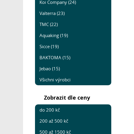
Koi Company (24)
Valterra (23)
TMC (22)
Aquaking (19)
Sicce (19)
BAKTOMA (15)
Jebao (15)
Všichni výrobci
Zobrazit dle ceny
do 200 kč
200 až 500 kč
500 až 1500 kč