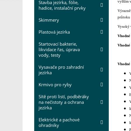
vyšším v
Stavba jezírka, fólie,
hadice, instalační prvky
Výrazně 
průtoku 
Skimmery
Vysoký v
Plastová jezírka
Vhodné 
Startovací bakterie,
Vhodné 
likvidace řas, úprava
vody, testy
Vhodné 
Vysavače pro zahradní
jezírka
V
N
Krmivo pro ryby
E
Sítě proti listí, podběráky
na nečistoty a ochrana
V
jezírka
I
N
Elektrické a pachové
I
ohradníky
P