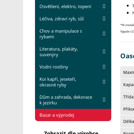
Osvětlení, elektro, topení
T
N
Léčiva, zdraví ryb, sůl
*Ve srovnán
Chov a manipulace s
Výpočet C
rybami
Literatura, plakáty,
Oas
suvenýry
Vodní rostliny
Maxi
Koi kapři, jeseteři,
okrasné ryby
Kapac
Dům a zahrada, dekorace
Třída
k jezírku
Přík
Bazar a výprodej
Délk
Zobrazit dle výrobce
Rozm