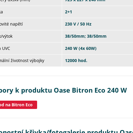
ka
2+1
vité napětí
230 V / 50 Hz
/výtok
38/50mm; 38/50mm
n UVC
240 W (4x 60W)
ální životnost výbojky
12000 hod.
bory k produktu Oase Bitron Eco 240 W
d na Bitron Eco
onostní křivka/fotogalerie produktu Oas