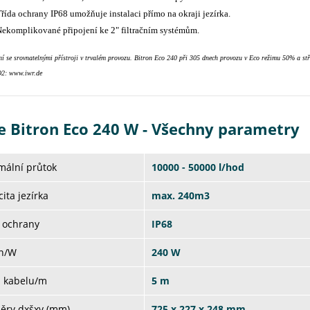
řída ochrany IP68 umožňuje instalaci přímo na okraji jezírka.
ekomplikované připojení ke 2" filtračním systémům.
í se srovnatelnými přístroji v trvalém provozu. Bitron Eco 240 při 305 dnech provozu v Eco režimu 50% a stř
O2: www.iwr.de
e Bitron Eco 240 W - Všechny parametry
mální průtok
10000 - 50000 l/hod
ita jezírka
max. 240m3
 ochrany
IP68
on/W
240 W
a kabelu/m
5 m
ěry dxšxv (mm)
725 x 227 x 248 mm