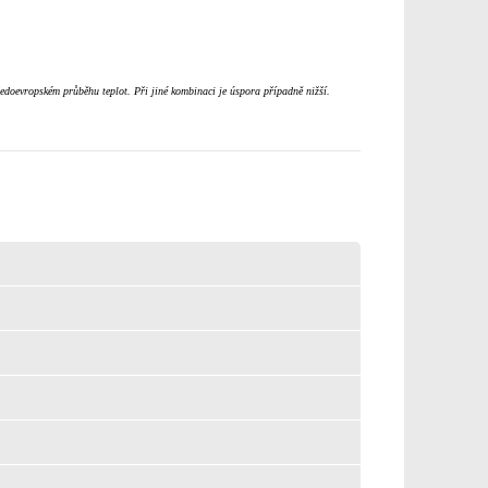
edoevropském průběhu teplot. Při jiné kombinaci je úspora případně nižší.