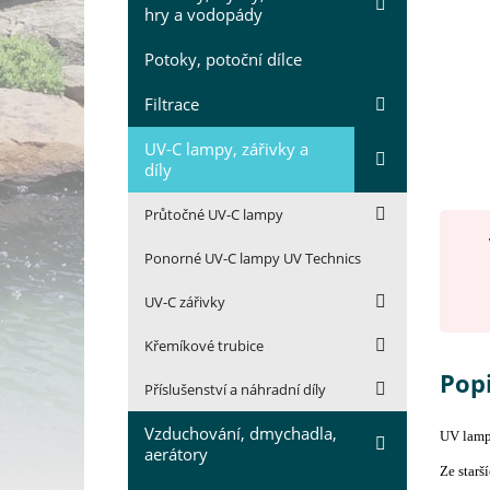
hry a vodopády
Potoky, potoční dílce
Filtrace
UV-C lampy, zářivky a
díly
Průtočné UV-C lampy
Ponorné UV-C lampy UV Technics
UV-C zářivky
Křemíkové trubice
Pop
Příslušenství a náhradní díly
Vzduchování, dmychadla,
UV lamp
aerátory
Ze starš