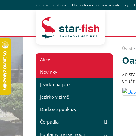
Jezírkové centrum
Obchodní
a reklamační
podmínky
D
Úvod
Oa
Akce
Novinky
Ze st
vnitřn
Jezírko na jaře
Jezírko v zimě
Dárkové poukazy
Čerpadla
Fontány, trysky, vodní