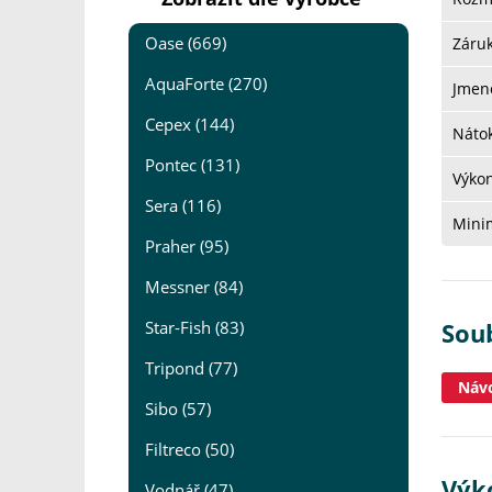
Oase (669)
Záru
AquaForte (270)
Jmeno
Cepex (144)
Nátok
Pontec (131)
Výko
Sera (116)
Minim
Praher (95)
Messner (84)
Star-Fish (83)
Sou
Tripond (77)
Návo
Sibo (57)
Filtreco (50)
Výk
Vodnář (47)