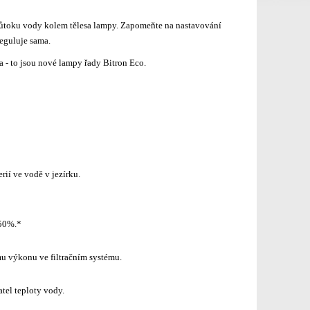
 průtoku vody kolem tělesa lampy. Zapomeňte na nastavování
eguluje sama.
 - to jsou nové lampy řady Bitron Eco.
rií ve vodě v jezírku.
 50%.*
mu výkonu ve filtračním systému.
tel teploty vody.