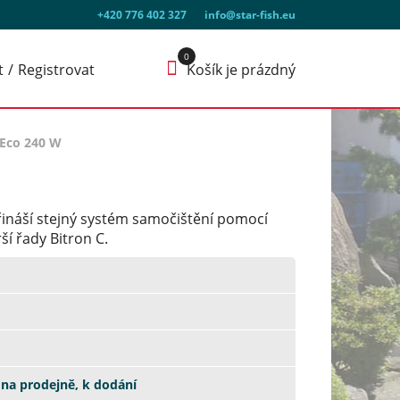
+420 776 402 327
info@star-fish.eu
t
Registrovat
Košík je prázdný
 Eco 240 W
řináší stejný systém samočištění pomocí
í řady Bitron C.
na prodejně, k dodání