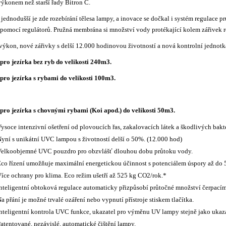
ýkonem než starší řady Bitron C.
jednodušší je zde rozebírání tělesa lampy, a inovace se dočkal i systém regulace
pomocí regulátorů. Pružná membrána si množství vody protékající kolem zářivek r
ýkon, nové zářivky s delší 12.000 hodinovou životností a nová kontrolní jednotka
pro jezírka bez ryb do velikosti 240m3.
pro jezírka s rybami do velikosti 100m3.
pro jezírka s chovnými rybami (Koi apod.) do velikosti 50m3.
ysoce intenzivní ošetření od plovoucích řas, zakalovacích látek a škodlivých bakte
yní s unikátní UVC lampou s životností delší o 50%. (12.000 hod)
Velkoobjemné UVC pouzdro pro obzvlášť dlouhou dobu průtoku vody.
co řízení umožňuje maximální energetickou účinnost s potenciálem úspory až do
íce ochrany pro klima. Eco režim ušetří až 525 kg CO2/rok.*
nteligentní obtoková regulace automaticky přizpůsobí průtočné množství čerpací
a přání je možné trvalé ozáření nebo vypnutí přístroje stiskem tlačítka.
nteligentní kontrola UVC funkce, ukazatel pro výměnu UV lampy stejně jako ukaza
atentované, nezávislé, automatické čištění lampy.