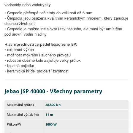
vodopády nebo vodotrysky.
• Čerpadlo přečerpá nečistoty do velikosti až 6 mm
• Čerpadla jsou osazena kvalitním keramickým hřídelem, který zaručuje
dlouhou životnost
• Čerpadlo je možno instalovat i tzv.nasucho, ale musí být umístěno
pod úrovní vodní hladiny
Hlavní přednosti čerpadel Jebao série JSP:
• extrémní výkon
• možnost mokrého i suchého provozu
• robustní oběžné kolo zajišťuje velký průtok
• tepelná pojistka
• keramická hřídel pro delší životnost
Jebao JSP 40000 - Všechny parametry
Maximální průtok
38.500 l/h
Maximální výtlak (m)
11 m
Příkon/W
1000 W