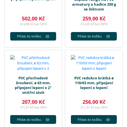
armatury a hadice 250 g
se štětcem
502,00 Kč
259,00 Kč
414,88 Kč bez DPH
214,05 Kč bez DPH
Přidat do košíku
Přidat do košíku
PVC přechodové
PVC redukce krátká ø
šroubení, ø 63 mm,
110/63 mm, připojení
připojení lepení x 2"
lepení x lepení
vnitřní závit
207,00 Kč
256,00 Kč
171,07 Kč bez DPH
211,57 Kč bez DPH
Přidat do košíku
Přidat do košíku