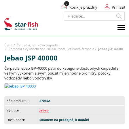
Košík je prázdný
Přihlásit
Hledat
Úvod
Čerpadla, jezírková čerpadla
Čerpadla s výkonem nad 20 000 l/hod., jezírková čerpadla
Jebao JSP 40000
Jebao JSP 40000
Čerpadla Jebao JSP-40000 patří do kategorie dostupných čerpadel s
velkým výkonem a svým použítím je vhodné pro filtry, potoky,
vodopády nebo vodotrysky
Kód produktu:
270152
Výrobce:
Jebao
Dostupnost:
Skladem na prodejně, k dodání