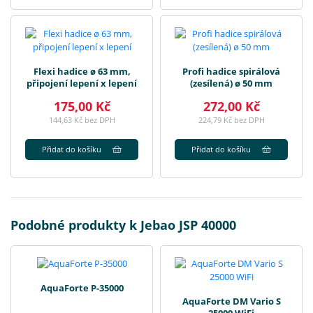
Flexi hadice ø 63 mm,
Profi hadice spirálová
připojení lepení x lepení
(zesílená) ø 50 mm
175,00 Kč
272,00 Kč
144,63 Kč bez DPH
224,79 Kč bez DPH
Přidat do košíku
Přidat do košíku
Podobné produkty k Jebao JSP 40000
AquaForte P-35000
AquaForte DM Vario S
25000 WiFi