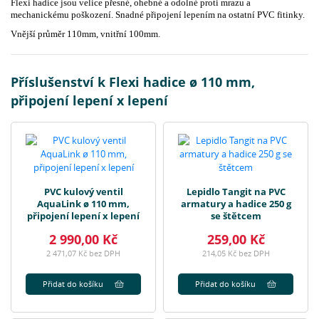
Flexi hadice jsou velice přesné, ohebné a odolné proti mrazu a
mechanickému poškození. Snadné připojení lepením na ostatní PVC fitinky.
Vnější průměr 110mm, vnitřní 100mm.
Příslušenství k Flexi hadice ø 110 mm,
připojení lepení x lepení
PVC kulový ventil
Lepidlo Tangit na PVC
AquaLink ø 110 mm,
armatury a hadice 250 g
připojení lepení x lepení
se štětcem
2 990,00 Kč
259,00 Kč
2 471,07 Kč bez DPH
214,05 Kč bez DPH
Přidat do košíku
Přidat do košíku