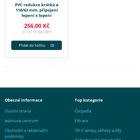
PVC redukce krátká ø
110/63 mm, připojení
lepení x lepení
256,00 Kč
211,57 Kč bez DPH
Přidat do košíku
Obecné informace
Top kategorie
Úvodní strana
Čerpadla
Jezírkové centrum
Filtrace
Obchodní a reklamační
UV-C lampy, zářivky a díly
podmínky