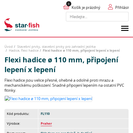
Košík je prázdný
Přihlásit
Hledat
Úvod
Stavební prvky, stavební prvky pro zahradní jezírka
Hadice, flexi hadice
Flexi hadice ø 110 mm, připojení lepení x lepení
Flexi hadice ø 110 mm, připojení
lepení x lepení
Flexi hadice jsou velice přesné, ohebné a odolné proti mrazu a
mechanickému poškození. Snadné připojení lepením na ostatní PVC
fitinky.
Kód produktu:
FL110
Výrobce:
Praher