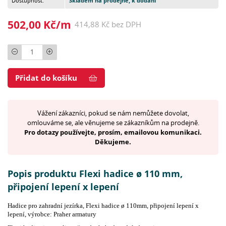
Dostupnost:
Skladem na prodejně, k dodání
502,00 Kč/m
414,88 Kč bez DPH
Počet
Přidat do košíku
Vážení zákazníci, pokud se nám nemůžete dovolat,
omlouváme se, ale věnujeme se zákazníkům na prodejně.
Pro dotazy používejte, prosím, emailovou komunikaci.
Děkujeme.
Popis produktu Flexi hadice ø 110 mm,
připojení lepení x lepení
Hadice pro zahradní jezírka, Flexi hadice ø 110mm, připojení lepení x
lepení, výrobce: Praher armatury