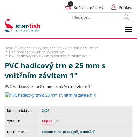
Košík je prázdný
Přihlásit
Hledat
Úvod
Stavební prvky, stavební prvky pro zahradní jezírka
Hadicové spojky, přípojky, redukce
PVC hadicový trn ø 25 mm s vnitřním závitem 1"
PVC hadicový trn ø 25 mm s
vnitřním závitem 1"
PVC hadicový trn ø 25 mm s vnitřním závitem 1"
Kód produktu:
2402
Výrobce:
Cepex
Dostupnost:
Skladem na prodejně, k dodání