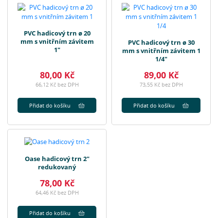
PVC hadicový trn ø 20
mm s vnitřním závitem
PVC hadicový trn ø 30
1"
mm s vnitřním závitem 1
1/4"
80,00 Kč
89,00 Kč
66,12 Kč bez DPH
73,55 Kč bez DPH
Přidat do košíku
Přidat do košíku
Oase hadicový trn 2"
redukovaný
78,00 Kč
64,46 Kč bez DPH
Přidat do košíku