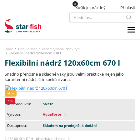
Košík je prázdný
Přihlásit
Hledat
Úvod
Chov a manipulace s rybami, chov ryb
Flexibilní nádrž 120x60cm 670 l
Flexibilní nádrž 120x60cm 670 l
Snadno přenosné a skladné vaky jsou velmi praktické nejen jako
karanténní nádrž, či inspekční vana.
akce
7 %
Kód produktu:
SG232
Výrobce:
AquaForte
Dostupnost:
Skladem na prodejně, k dodání
2 472,00 Kč
s DPH předcházející cena