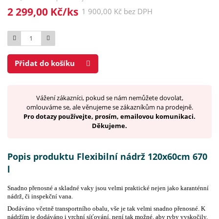
2 299,00 Kč/ks
1 900,00 Kč bez DPH
Počet
Přidat do košíku
Vážení zákazníci, pokud se nám nemůžete dovolat,
omlouváme se, ale věnujeme se zákazníkům na prodejně.
Pro dotazy používejte, prosím, emailovou komunikaci.
Děkujeme.
Popis produktu Flexibilní nádrž 120x60cm 670
l
Snadno přenosné a skladné vaky jsou velmi praktické nejen jako karanténní
nádrž, či inspekční vana.
Dodáváno včetně transportního obalu, vše je tak velmi snadno přenosné. K
nádržím je dodáváno i vrchní síťování, není tak možné, aby ryby vyskočily.