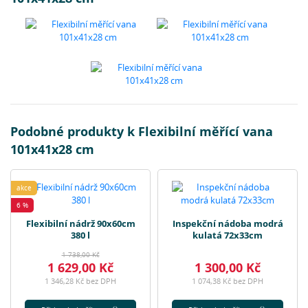
Podobné produkty k Flexibilní měřící vana
101x41x28 cm
akce
6 %
Flexibilní nádrž 90x60cm
Inspekční nádoba modrá
380 l
kulatá 72x33cm
1 738,00 Kč
1 629,00 Kč
1 300,00 Kč
1 346,28 Kč bez DPH
1 074,38 Kč bez DPH