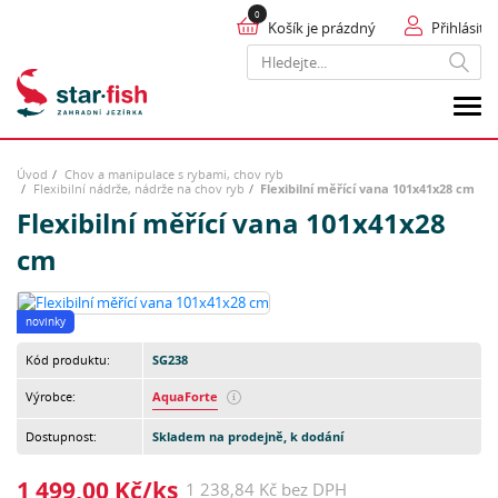
Košík je prázdný
Přihlásit
Hledat
Úvod
Chov a manipulace s rybami, chov ryb
Flexibilní nádrže, nádrže na chov ryb
Flexibilní měřící vana 101x41x28 cm
Flexibilní měřící vana 101x41x28
cm
novinky
Kód produktu:
SG238
Výrobce:
AquaForte
Dostupnost:
Skladem na prodejně, k dodání
1 499,00 Kč/ks
1 238,84 Kč bez DPH