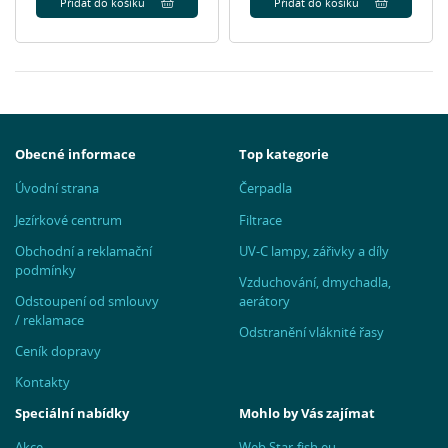
Přidat do košíku
Přidat do košíku
Obecné informace
Top kategorie
Úvodní strana
Čerpadla
Jezírkové centrum
Filtrace
Obchodní a reklamační
UV-C lampy, zářivky a díly
podmínky
Vzduchování, dmychadla,
Odstoupení od smlouvy
aerátory
/ reklamace
Odstranění vláknité řasy
Ceník dopravy
Kontakty
Speciální nabídky
Mohlo by Vás zajímat
Akce
Web Star-fish.eu