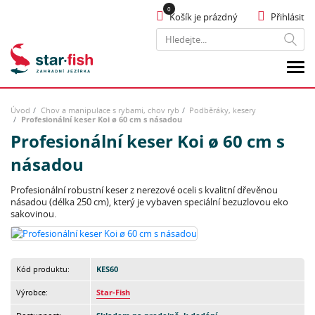
Košík je prázdný
Přihlásit
Hledat
Úvod
Chov a manipulace s rybami, chov ryb
Podběráky, kesery
Profesionální keser Koi ø 60 cm s násadou
Profesionální keser Koi ø 60 cm s
násadou
Profesionální robustní keser z nerezové oceli s kvalitní dřevěnou
násadou (délka 250 cm), který je vybaven speciální bezuzlovou eko
sakovinou.
Kód produktu:
KES60
Výrobce:
Star-Fish