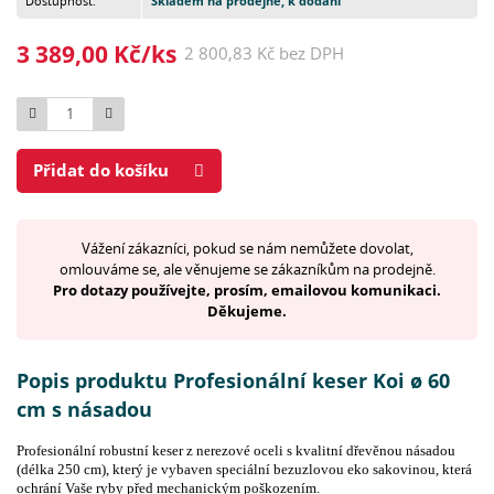
Dostupnost:
Skladem na prodejně, k dodání
3 389,00 Kč/ks
2 800,83 Kč bez DPH
Počet
Přidat do košíku
Vážení zákazníci, pokud se nám nemůžete dovolat,
omlouváme se, ale věnujeme se zákazníkům na prodejně.
Pro dotazy používejte, prosím, emailovou komunikaci.
Děkujeme.
Popis produktu Profesionální keser Koi ø 60
cm s násadou
Profesionální robustní keser z nerezové oceli s kvalitní dřevěnou násadou
(délka 250 cm), který je vybaven speciální bezuzlovou eko sakovinou, která
ochrání Vaše ryby před mechanickým poškozením.