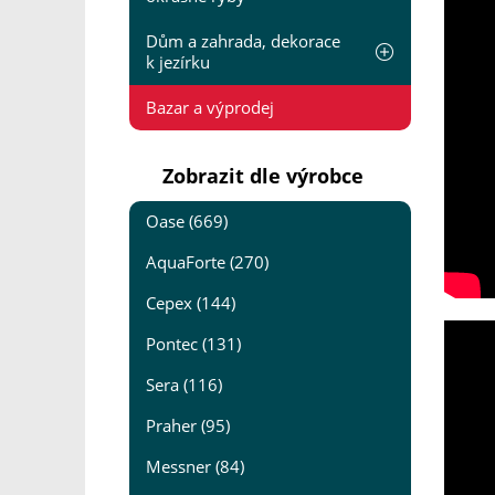
Dům a zahrada, dekorace
k jezírku
Bazar a výprodej
Zobrazit dle výrobce
Oase (669)
AquaForte (270)
Cepex (144)
Pontec (131)
Sera (116)
Praher (95)
Messner (84)