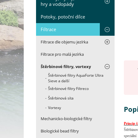
hry a vodopády
Potoky, potoční dílce
Filtrace
Filtrace dle objemu jezírka
Filtrace pro malá jezírka
Štěrbinové filtry, vortexy
Štěrbinové filtry AquaForte Ultra
Sieve a další
Štěrbinové filtry Filtreco
Štěrbinová síta
Pop
Vortexy
Mechanicko-biologické filtry
Princip 
Štěrbinov
Biologické bead filtry
speciální