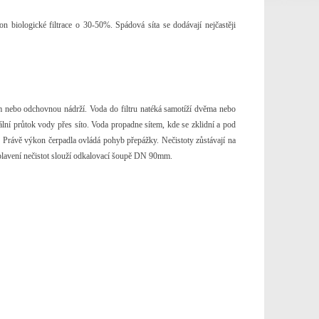
on biologické filtrace o 30-50%. Spádová síta se dodávají nejčastěji
írkem nebo odchovnou nádrží. Voda do filtru natéká samotíží dvěma nebo
ální průtok vody přes síto. Voda propadne sítem, kde se zklidní a pod
rka. Právě výkon čerpadla ovládá pohyb přepážky. Nečistoty zůstávají na
yplavení nečistot slouží odkalovací šoupě DN 90mm.