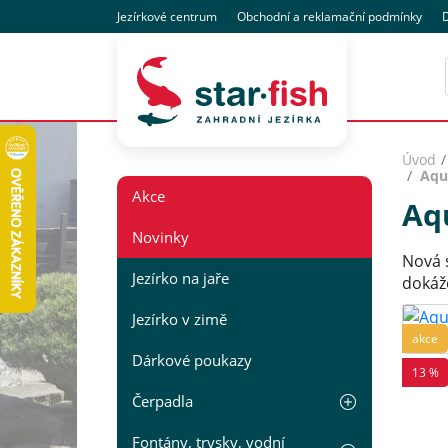
Jezírkové centrum
Obchodní
a reklamační
podmínky
D
Úvod
Aqu
Akce
Aq
Novinky
Nová s
Jezírko na jaře
dokáže
Jezírko v zimě
akce
Dárkové poukazy
13 %
Čerpadla
Fontány, trysky, vodní