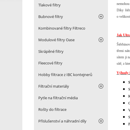
nemohou d
Tlakové filtry
Díky štěr
Bubnové filtry
o velikos
Kombinované filtry Filtreco
Jak Ultr
Modulové filtry Oase
Štěrbinov
Skrápěné filtry
třemi nát
sítem ji 
Fleecové filtry
sítě, z k
Výhody š
Hobby filtrace z IBC kontejnerů
S
Filtrační materiály
S
K
Pytle na filtrační média
O
Rošty do filtrace
V
S
Příslušenství a náhradní díly
P