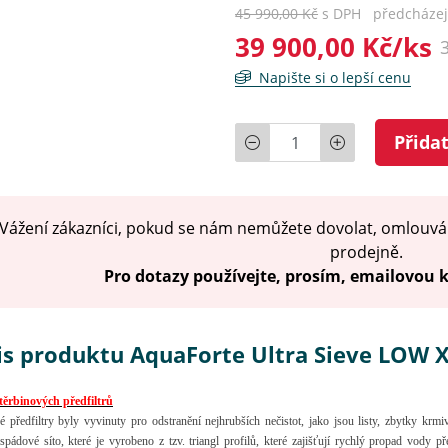
45 990,00 Kč
s DPH předcházejí
39 900,00 Kč/ks
Napište si o lepší cenu
Počet
Přida
Vážení zákazníci, pokud se nám nemůžete dovolat, omlouvá
prodejně.
Pro dotazy používejte, prosím, emailovou
is produktu AquaForte Ultra Sieve LOW X
štěrbinových předfiltrů
é předfiltry byly vyvinuty pro odstranění nejhrubších nečistot, jako jsou listy, zbytky krm
 spádové síto, které je vyrobeno z tzv. triangl profilů, které zajišťují rychlý propad vody 