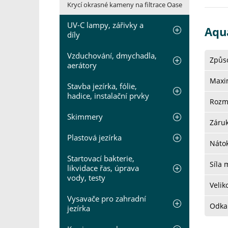
Krycí okrasné kameny na filtrace Oase
UV-C lampy, zářivky a
Aqu
díly
Vzduchování, dmychadla,
Způso
aerátory
Maxi
Stavba jezírka, fólie,
hadice, instalační prvky
Rozm
Skimmery
Záru
Plastová jezírka
Nátok
Startovací bakterie,
Síla 
likvidace řas, úprava
vody, testy
Velik
Vysavače pro zahradní
Odkal
jezírka