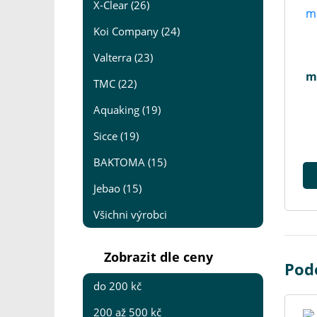
X-Clear (26)
Koi Company (24)
Valterra (23)
mi
TMC (22)
Aquaking (19)
Sicce (19)
BAKTOMA (15)
Jebao (15)
Všichni výrobci
Zobrazit dle ceny
Pod
do 200 kč
200 až 500 kč