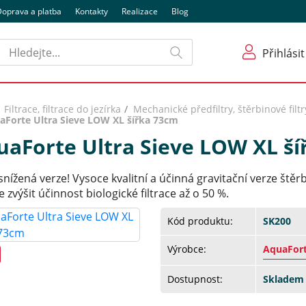
oprava a platba
Kontakty
Realizace
Blog
Hledat
Přihlásit
Filtrace, filtrace do jezírka
Mechanické předfiltry, štěrbinové filtry,
aForte Ultra Sieve LOW XL šířka 73cm
uaForte Ultra Sieve LOW XL š
nížená verze! Vysoce kvalitní a účinná gravitační verze štěr
 zvýšit účinnost biologické filtrace až o 50 %.
Kód produktu:
SK200
Výrobce:
AquaFor
Dostupnost:
Skladem 