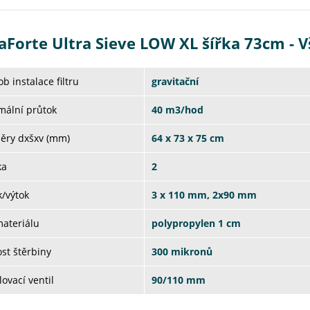
aForte Ultra Sieve LOW XL šířka 73cm - 
b instalace filtru
gravitační
mální průtok
40 m3/hod
ěry dxšxv (mm)
64 x 73 x 75 cm
ka
2
/výtok
3 x 110 mm, 2x90 mm
materiálu
polypropylen 1 cm
ost štěrbiny
300 mikronů
ovací ventil
90/110 mm