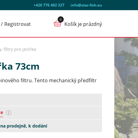
+420 776 402 327
info@star-fish.eu
Registrovat
Košík je prázdný
 filtry pro jezírka
ířka 73cm
binového filtru. Tento mechanický předfiltr
te
na prodejně, k dodání