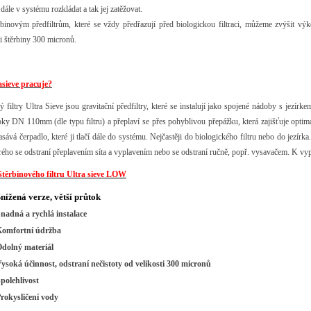
ále v systému rozkládat a tak jej zatěžovat.
binovým předfiltrům, které se vždy předřazují před biologickou filtraci, můžeme zvýšit výk
ti štěrbiny 300 micronů.
asieve pracuje?
ý filtry Ultra Sieve jsou gravitační předfiltry, které se instalují jako spojené nádoby s jez
oky DN 110mm (dle typu filtru) a přeplaví se přes pohyblivou přepážku, která zajišťuje optim
nasává čerpadlo, které ji tlačí dále do systému. Nejčastěji do biologického filtru nebo do jezí
terého se odstraní přeplavením síta a vyplavením nebo se odstraní ručně, popř. vysavačem. K v
těrbinového filtru Ultra sieve LOW
nížená verze, větší průtok
nadná a rychlá instalace
omfortní údržba
dolný materiál
ysoká účinnost, odstraní nečistoty od velikosti 300 micronů
polehlivost
rokysličení vody