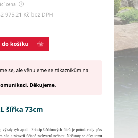
cí cena
32 975,21 Kč bez DPH
t do košíku
me se, ale věnujeme se zákazníkům na
 komunikaci. Děkujeme.
L šířka 73cm
iv, výkaly ryb apod. Princip štěrbinových filtrů je průtok vody přes
přes síto a zároveň účinné zachycení nečistot. Nečistoty se díky tomu