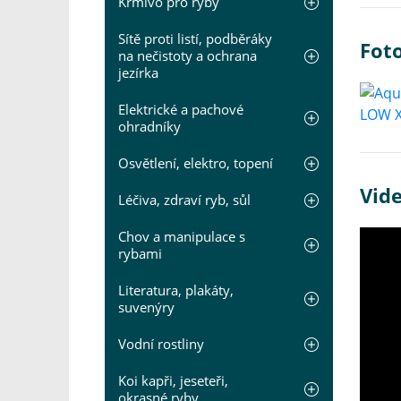
Krmivo pro ryby
Sítě proti listí, podběráky
Fot
na nečistoty a ochrana
jezírka
Elektrické a pachové
ohradníky
Osvětlení, elektro, topení
Vid
Léčiva, zdraví ryb, sůl
Chov a manipulace s
rybami
Literatura, plakáty,
suvenýry
Vodní rostliny
Koi kapři, jeseteři,
okrasné ryby