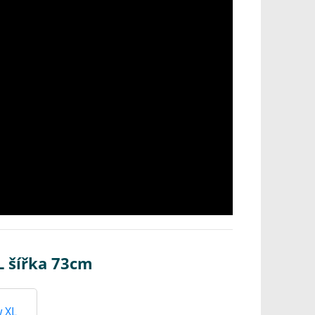
L šířka 73cm