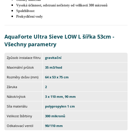
Vysoká účinnost, odstraní nečistoty od velikosti 300 micronů
Spolehlivost
Prokysličení vody
AquaForte Ultra Sieve LOW L šířka 53cm -
Všechny parametry
Způsob instalace filtru
gravitační
Maximální průtok
35 m3/hod
Rozměry dxšxv (mm)
64 x 53 x 75 cm
Záruka
2
Nátok/výtok
3 x 110 mm, 90 mm
Síla materiálu
polypropylen 1 cm
Velikost štěrbiny
300 mikronů
Odkalovací ventil
90/110 mm