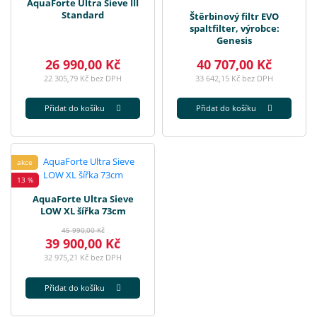
AquaForte Ultra Sieve III
Standard
Štěrbinový filtr EVO
spaltfilter, výrobce:
Genesis
26 990,00 Kč
40 707,00 Kč
22 305,79 Kč bez DPH
33 642,15 Kč bez DPH
Přidat do košíku
Přidat do košíku
akce
13 %
AquaForte Ultra Sieve
LOW XL šířka 73cm
45 990,00 Kč
39 900,00 Kč
32 975,21 Kč bez DPH
Přidat do košíku