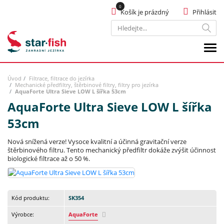
Košík je prázdný
Přihlásit
Hledat
Úvod
Filtrace, filtrace do jezírka
Mechanické předfiltry, štěrbinové filtry, filtry pro jezírka
AquaForte Ultra Sieve LOW L šířka 53cm
AquaForte Ultra Sieve LOW L šířka
53cm
Nová snížená verze! Vysoce kvalitní a účinná gravitační verze
štěrbinového filtru. Tento mechanický předfiltr dokáže zvýšit účinnost
biologické filtrace až o 50 %.
Kód produktu:
SK354
Výrobce:
AquaForte