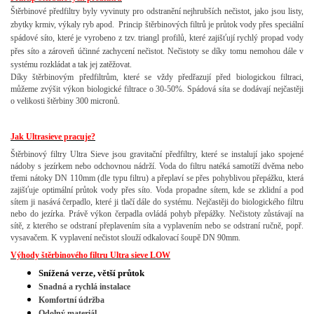
Štěrbinové předfiltry byly vyvinuty pro odstranění nejhrubších nečistot, jako jsou listy,
zbytky krmiv, výkaly ryb apod. Princip štěrbinových filtrů je průtok vody přes speciální
spádové síto, které je vyrobeno z tzv. triangl profilů, které zajišťují rychlý propad vody
přes síto a zároveň účinné zachycení nečistot. Nečistoty se díky tomu nemohou dále v
systému rozkládat a tak jej zatěžovat.
Díky štěrbinovým předfiltrům, které se vždy předřazují před biologickou filtraci,
můžeme zvýšit výkon biologické filtrace o 30-50%. Spádová síta se dodávají nejčastěji
o velikosti štěrbiny 300 micronů.
Jak Ultrasieve pracuje?
Štěrbinový filtry Ultra Sieve jsou gravitační předfiltry, které se instalují jako spojené
nádoby s jezírkem nebo odchovnou nádrží. Voda do filtru natéká samotíží dvěma nebo
třemi nátoky DN 110mm (dle typu filtru) a přeplaví se přes pohyblivou přepážku, která
zajišťuje optimální průtok vody přes síto. Voda propadne sítem, kde se zklidní a pod
sítem ji nasává čerpadlo, které ji tlačí dále do systému. Nejčastěji do biologického filtru
nebo do jezírka. Právě výkon čerpadla ovládá pohyb přepážky. Nečistoty zůstávají na
sítě, z kterého se odstraní přeplavením síta a vyplavením nebo se odstraní ručně, popř.
vysavačem. K vyplavení nečistot slouží odkalovací šoupě DN 90mm.
Výhody štěrbinového filtru Ultra sieve LOW
Snížená verze, větší průtok
Snadná a rychlá instalace
Komfortní údržba
Odolný materiál